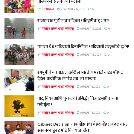
नोव्हेंबरला प्रेक्षकांच्या भेटीला
BY
तरुण भारत
NOVEMBER 12, 2025
0
राज्यभरात पुढील चार दिवस अतिवृष्टीचा इशारा!
BY
वार्ताहर, तरुण भारत, सोलापूर
AUGUST 16, 2025
0
तामसा येथे आदिवासी दिनानिमित्त आदिवासी संस्कृतीचे दर्शन!
BY
वार्ताहर, तरुण भारत, सोलापूर
AUGUST 11, 2025
0
रंगभूमीचे नवे पाऊल; अखिल भारतीय मराठी नाट्य परिषद
देईल ‘प्रायोगिक रंगमंच संघ’ ला मान्यता
BY
वार्ताहर, तरुण भारत, सोलापूर
AUGUST 8, 2025
0
वाद, निषेध आणि फुकटची प्रसिद्धी; चित्रपटसृष्टीचा नवा
फॉर्म्युला?
BY
वार्ताहर, तरुण भारत, सोलापूर
AUGUST 8, 2025
0
Cabinet Decision: गाव-खेड्यांचा चेहरामोहरा बदलणार;
सरकारकडून ८ मोठे निर्णय जाहीर!