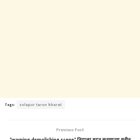
Tags:
solapur tarun bharat
Previous Post
*warning demolishing scene* निदाला मदत करणाऱ्या मतीन