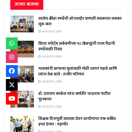
ताज्या बातम्या
शालेय क्रीडा स्पर्धेची ऑनलाईन प्रणाली लवकरात लवकर
सुरू करा
AUGUST 6, 2026
विराट स्पोर्ट्स अकॅडमीच्या १८ खेळाडूंची राज्य मैदानी
स्पर्धेसाठी निवड
AUGUST 6, 2026
पालकांनी आपल्या मुलांसाठी मोठी स्वपनं पहावे आणि
त्यांना वेळ द्यावे : तन्वीर मनियार
AUGUST 6, 2026
डॉ. दत्तात्रय काळेल यांना कर्मवीर भाऊराव पाटील
पुरस्कारा
AUGUST 6, 2026
शिक्षक दिनापूर्वी सातव्या वेतन आयोगाचा एक थकीत
हप्ता देणार : महापौर
AUGUST 6, 2026