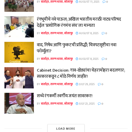
BY
वार्ताहर, तरुण भारत, सोलापूर
AUGUST 11, 2025
0
रंगभूमीचे नवे पाऊल; अखिल भारतीय मराठी नाट्य परिषद
देईल ‘प्रायोगिक रंगमंच संघ’ ला मान्यता
BY
वार्ताहर, तरुण भारत, सोलापूर
AUGUST 8, 2025
0
वाद, निषेध आणि फुकटची प्रसिद्धी; चित्रपटसृष्टीचा नवा
फॉर्म्युला?
BY
वार्ताहर, तरुण भारत, सोलापूर
AUGUST 8, 2025
0
Cabinet Decision: गाव-खेड्यांचा चेहरामोहरा बदलणार;
सरकारकडून ८ मोठे निर्णय जाहीर!
BY
वार्ताहर, तरुण भारत, सोलापूर
JULY 29, 2025
0
सच्चे रंगकर्मी स्वर्गीय जयंत सावरकर!
BY
वार्ताहर, तरुण भारत, सोलापूर
JULY 23, 2025
0
LOAD MORE