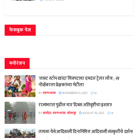
फेसबुक पेज
मनोरंजन
‘लास्ट स्टॉप खांदा’ चित्रपटाचा दमदार ट्रेलर लाँच ; २१
नोव्हेंबरला प्रेक्षकांच्या भेटीला
BY
तरुण भारत
NOVEMBER 12, 2025
0
राज्यभरात पुढील चार दिवस अतिवृष्टीचा इशारा!
BY
वार्ताहर, तरुण भारत, सोलापूर
AUGUST 16, 2025
0
तामसा येथे आदिवासी दिनानिमित्त आदिवासी संस्कृतीचे दर्शन!