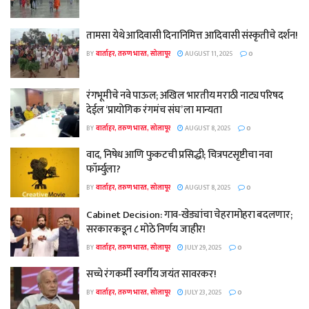
तामसा येथे आदिवासी दिनानिमित्त आदिवासी संस्कृतीचे दर्शन!
BY
वार्ताहर, तरुण भारत, सोलापूर
AUGUST 11, 2025
0
रंगभूमीचे नवे पाऊल; अखिल भारतीय मराठी नाट्य परिषद
देईल ‘प्रायोगिक रंगमंच संघ’ ला मान्यता
BY
वार्ताहर, तरुण भारत, सोलापूर
AUGUST 8, 2025
0
वाद, निषेध आणि फुकटची प्रसिद्धी; चित्रपटसृष्टीचा नवा
फॉर्म्युला?
BY
वार्ताहर, तरुण भारत, सोलापूर
AUGUST 8, 2025
0
Cabinet Decision: गाव-खेड्यांचा चेहरामोहरा बदलणार;
सरकारकडून ८ मोठे निर्णय जाहीर!
BY
वार्ताहर, तरुण भारत, सोलापूर
JULY 29, 2025
0
सच्चे रंगकर्मी स्वर्गीय जयंत सावरकर!
BY
वार्ताहर, तरुण भारत, सोलापूर
JULY 23, 2025
0