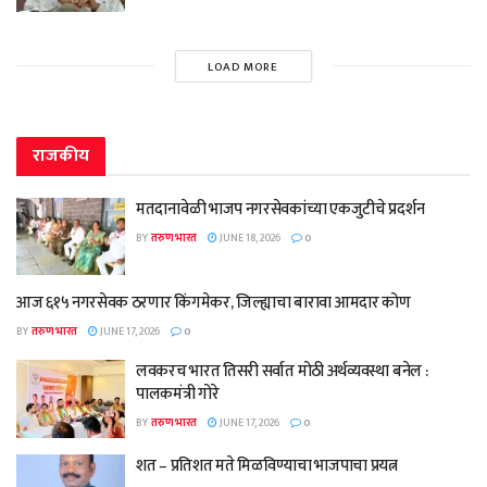
LOAD MORE
राजकीय
मतदानावेळी भाजप नगरसेवकांच्या एकजुटीचे प्रदर्शन
BY
तरुण भारत
JUNE 18, 2026
0
आज ६१५ नगरसेवक ठरणार किंगमेकर, जिल्ह्याचा बारावा आमदार कोण
BY
तरुण भारत
JUNE 17, 2026
0
लवकरच भारत तिसरी सर्वात मोठी अर्थव्यवस्था बनेल :
पालकमंत्री गोरे
BY
तरुण भारत
JUNE 17, 2026
0
शत – प्रतिशत मते मिळविण्याचा भाजपाचा प्रयत्न