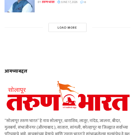
BY
तरुण भारत
JUNE 17, 2026
0
LOAD MORE
आमच्याबद्दल
“सोलापूर तरुण भारत” हे नाव सोलापूर, धाराशिव, लातूर, नांदेड, जालना, बीदर,
गुलबर्गा, संभाजीनगर (औरंगाबाद ), सातारा, सांगली, कोल्हापूर या जिल्ह्यात सर्वांच्या
परिचयाचे आहे. वाचकांच्या प्रेमाचे आणि ‘तरुण भारत’ने सांभाळलेल्या मूल्यांचेच हे यश