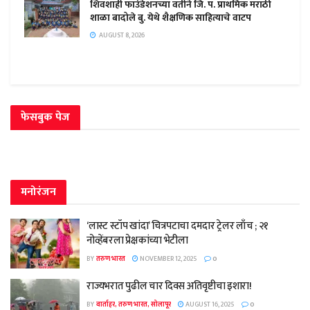
शिवशाही फाउंडेशनच्या वतीने जि. प. प्राथमिक मराठी
शाळा बादोले बु. येथे शैक्षणिक साहित्याचे वाटप
AUGUST 8, 2026
फेसबुक पेज
मनोरंजन
‘लास्ट स्टॉप खांदा’ चित्रपटाचा दमदार ट्रेलर लाँच ; २१
नोव्हेंबरला प्रेक्षकांच्या भेटीला
BY
तरुण भारत
NOVEMBER 12, 2025
0
राज्यभरात पुढील चार दिवस अतिवृष्टीचा इशारा!
BY
वार्ताहर, तरुण भारत, सोलापूर
AUGUST 16, 2025
0