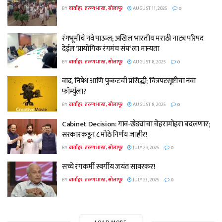
BY
वार्ताहर, तरुण भारत, सोलापूर
AUGUST 11, 2025
0
रंगभूमीचे नवे पाऊल; अखिल भारतीय मराठी नाट्य परिषद
देईल ‘प्रायोगिक रंगमंच संघ’ ला मान्यता
BY
वार्ताहर, तरुण भारत, सोलापूर
AUGUST 8, 2025
0
वाद, निषेध आणि फुकटची प्रसिद्धी; चित्रपटसृष्टीचा नवा
फॉर्म्युला?
BY
वार्ताहर, तरुण भारत, सोलापूर
AUGUST 8, 2025
0
Cabinet Decision: गाव-खेड्यांचा चेहरामोहरा बदलणार;
सरकारकडून ८ मोठे निर्णय जाहीर!
BY
वार्ताहर, तरुण भारत, सोलापूर
JULY 29, 2025
0
सच्चे रंगकर्मी स्वर्गीय जयंत सावरकर!
BY
वार्ताहर, तरुण भारत, सोलापूर
JULY 23, 2025
0