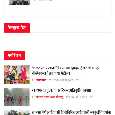
फेसबुक पेज
मनोरंजन
‘लास्ट स्टॉप खांदा’ चित्रपटाचा दमदार ट्रेलर लाँच ; २१
नोव्हेंबरला प्रेक्षकांच्या भेटीला
BY
तरुण भारत
NOVEMBER 12, 2025
0
राज्यभरात पुढील चार दिवस अतिवृष्टीचा इशारा!
BY
वार्ताहर, तरुण भारत, सोलापूर
AUGUST 16, 2025
0
तामसा येथे आदिवासी दिनानिमित्त आदिवासी संस्कृतीचे दर्शन!