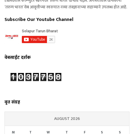
टेबलवरील कॉम्प्युटर स्क्रीनवर ‘तरुण भारत’ वाचता येईल. जगभरातील वाचकांना
‘तरुण भारत’ वेब आवृत्तीच्या स्वरुपात नव्या तंत्रज्ञानाच्या सहाय्याने उपलब्ध होत आहे.
Subscribe Our Youtube Channel
वेबसाईट दर्शक
वृत्त संग्रह
AUGUST 2026
M
T
W
T
F
S
S