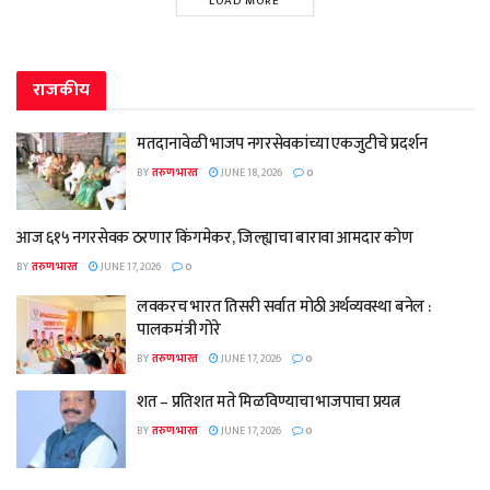
LOAD MORE
राजकीय
मतदानावेळी भाजप नगरसेवकांच्या एकजुटीचे प्रदर्शन
BY
तरुण भारत
JUNE 18, 2026
0
आज ६१५ नगरसेवक ठरणार किंगमेकर, जिल्ह्याचा बारावा आमदार कोण
BY
तरुण भारत
JUNE 17, 2026
0
लवकरच भारत तिसरी सर्वात मोठी अर्थव्यवस्था बनेल :
पालकमंत्री गोरे
BY
तरुण भारत
JUNE 17, 2026
0
शत – प्रतिशत मते मिळविण्याचा भाजपाचा प्रयत्न
BY
तरुण भारत
JUNE 17, 2026
0