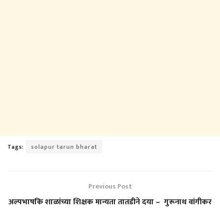
Tags:
solapur tarun bharat
Previous Post
अल्पभाष‍कि शाळांच्या श‍िक्षक मान्यता तातडीने दया – गुरूनाथ वांगीकर