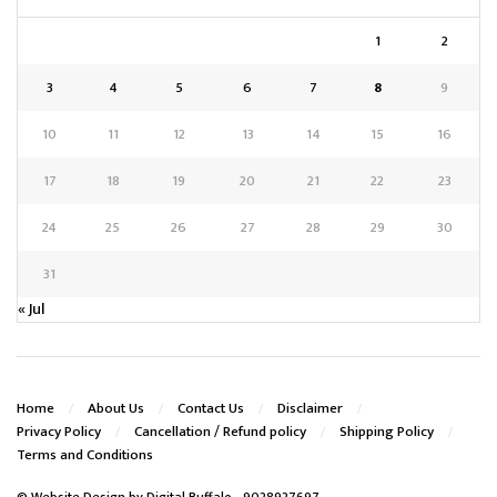
1
2
3
4
5
6
7
8
9
10
11
12
13
14
15
16
17
18
19
20
21
22
23
24
25
26
27
28
29
30
31
« Jul
Home
About Us
Contact Us
Disclaimer
Privacy Policy
Cancellation / Refund policy
Shipping Policy
Terms and Conditions
© Website Design by
Digital Buffalo
- 9028927697