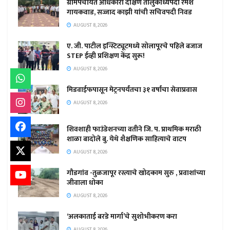
ग्रामपंचायत अधिकारी दक्षिण तालुकाध्यपदी रमेश
गायकवाड, सज्जाद काझी यांची सचिवपदी निवड
AUGUST 8, 2026
ए. जी. पाटील इन्स्टिट्यूटमध्ये सोलापूरचे पहिले बजाज
STEP ईव्ही प्रशिक्षण केंद्र सुरू!
AUGUST 8, 2026
मिडवाईफपासून मेट्रनपर्यंतचा ३१ वर्षांचा सेवाप्रवास
AUGUST 8, 2026
शिवशाही फाउंडेशनच्या वतीने जि. प. प्राथमिक मराठी
शाळा बादोले बु. येथे शैक्षणिक साहित्याचे वाटप
AUGUST 8, 2026
गौडगांव -तुळजापूर रस्त्याचे खोदकाम सुरु , प्रवाशांच्या
जीवाला धोका
AUGUST 8, 2026
‘अलकाताई बरडे मार्गा’चे सुशोभीकरण करा
AUGUST 8, 2026