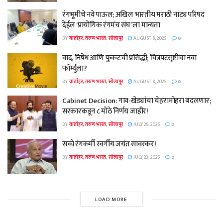
रंगभूमीचे नवे पाऊल; अखिल भारतीय मराठी नाट्य परिषद
देईल ‘प्रायोगिक रंगमंच संघ’ ला मान्यता
BY
वार्ताहर, तरुण भारत, सोलापूर
AUGUST 8, 2025
0
वाद, निषेध आणि फुकटची प्रसिद्धी; चित्रपटसृष्टीचा नवा
फॉर्म्युला?
BY
वार्ताहर, तरुण भारत, सोलापूर
AUGUST 8, 2025
0
Cabinet Decision: गाव-खेड्यांचा चेहरामोहरा बदलणार;
सरकारकडून ८ मोठे निर्णय जाहीर!
BY
वार्ताहर, तरुण भारत, सोलापूर
JULY 29, 2025
0
सच्चे रंगकर्मी स्वर्गीय जयंत सावरकर!
BY
वार्ताहर, तरुण भारत, सोलापूर
JULY 23, 2025
0
LOAD MORE