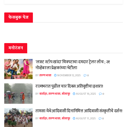
फेसबुक पेज
मनोरंजन
‘लास्ट स्टॉप खांदा’ चित्रपटाचा दमदार ट्रेलर लाँच ; २१
नोव्हेंबरला प्रेक्षकांच्या भेटीला
BY
तरुण भारत
NOVEMBER 12, 2025
0
राज्यभरात पुढील चार दिवस अतिवृष्टीचा इशारा!
BY
वार्ताहर, तरुण भारत, सोलापूर
AUGUST 16, 2025
0
तामसा येथे आदिवासी दिनानिमित्त आदिवासी संस्कृतीचे दर्शन!
BY
वार्ताहर, तरुण भारत, सोलापूर
AUGUST 11, 2025
0