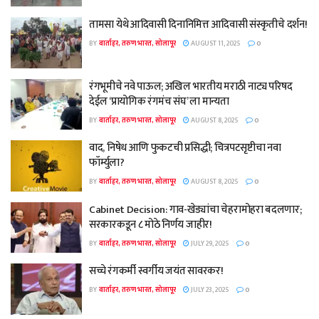
तामसा येथे आदिवासी दिनानिमित्त आदिवासी संस्कृतीचे दर्शन!
BY
वार्ताहर, तरुण भारत, सोलापूर
AUGUST 11, 2025
0
रंगभूमीचे नवे पाऊल; अखिल भारतीय मराठी नाट्य परिषद
देईल ‘प्रायोगिक रंगमंच संघ’ ला मान्यता
BY
वार्ताहर, तरुण भारत, सोलापूर
AUGUST 8, 2025
0
वाद, निषेध आणि फुकटची प्रसिद्धी; चित्रपटसृष्टीचा नवा
फॉर्म्युला?
BY
वार्ताहर, तरुण भारत, सोलापूर
AUGUST 8, 2025
0
Cabinet Decision: गाव-खेड्यांचा चेहरामोहरा बदलणार;
सरकारकडून ८ मोठे निर्णय जाहीर!
BY
वार्ताहर, तरुण भारत, सोलापूर
JULY 29, 2025
0
सच्चे रंगकर्मी स्वर्गीय जयंत सावरकर!
BY
वार्ताहर, तरुण भारत, सोलापूर
JULY 23, 2025
0