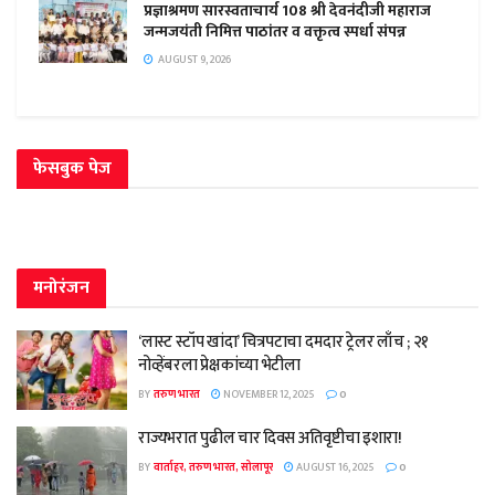
प्रज्ञाश्रमण सारस्वताचार्य 108 श्री देवनंदीजी महाराज
जन्मजयंती निमित्त पाठांतर व वक्तृत्व स्पर्धा संपन्न
AUGUST 9, 2026
फेसबुक पेज
मनोरंजन
‘लास्ट स्टॉप खांदा’ चित्रपटाचा दमदार ट्रेलर लाँच ; २१
नोव्हेंबरला प्रेक्षकांच्या भेटीला
BY
तरुण भारत
NOVEMBER 12, 2025
0
राज्यभरात पुढील चार दिवस अतिवृष्टीचा इशारा!
BY
वार्ताहर, तरुण भारत, सोलापूर
AUGUST 16, 2025
0