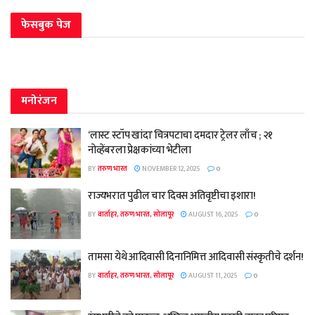
फेसबुक पेज
मनोरंजन
‘लास्ट स्टॉप खांदा’ चित्रपटाचा दमदार ट्रेलर लाँच ; २१
नोव्हेंबरला प्रेक्षकांच्या भेटीला
BY
तरुण भारत
NOVEMBER 12, 2025
0
राज्यभरात पुढील चार दिवस अतिवृष्टीचा इशारा!
BY
वार्ताहर, तरुण भारत, सोलापूर
AUGUST 16, 2025
0
तामसा येथे आदिवासी दिनानिमित्त आदिवासी संस्कृतीचे दर्शन!
BY
वार्ताहर, तरुण भारत, सोलापूर
AUGUST 11, 2025
0