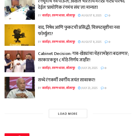
रंगभूमीचे नवे पाऊल; अखिल भारतीय मराठी नाट्य परिषद
देईल ‘प्रायोगिक रंगमंच संघ’ ला मान्यता
BY
वार्ताहर, तरुण भारत, सोलापूर
AUGUST 8, 2025
0
वाद, निषेध आणि फुकटची प्रसिद्धी; चित्रपटसृष्टीचा नवा
फॉर्म्युला?
BY
वार्ताहर, तरुण भारत, सोलापूर
AUGUST 8, 2025
0
Cabinet Decision: गाव-खेड्यांचा चेहरामोहरा बदलणार;
सरकारकडून ८ मोठे निर्णय जाहीर!
BY
वार्ताहर, तरुण भारत, सोलापूर
JULY 29, 2025
0
सच्चे रंगकर्मी स्वर्गीय जयंत सावरकर!
BY
वार्ताहर, तरुण भारत, सोलापूर
JULY 23, 2025
0
LOAD MORE