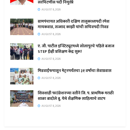
सरचिटणीस पदी नियुक्ती
AUGUST 8, 2026
ग्रामपंचायत अधिकारी दक्षिण तालुकाध्यपदी रमेश
गायकवाड, सज्जाद काझी यांची सचिवपदी निवड
AUGUST 8, 2026
ए. जी. पाटील इन्स्टिट्यूटमध्ये सोलापूरचे पहिले बजाज
STEP ईव्ही प्रशिक्षण केंद्र सुरू!
AUGUST 8, 2026
मिडवाईफपासून मेट्रनपर्यंतचा ३१ वर्षांचा सेवाप्रवास
AUGUST 8, 2026
शिवशाही फाउंडेशनच्या वतीने जि. प. प्राथमिक मराठी
शाळा बादोले बु. येथे शैक्षणिक साहित्याचे वाटप
AUGUST 8, 2026