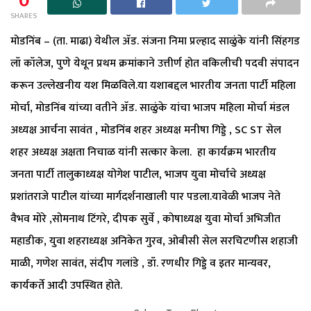
0
SHARES
मोडनिंब – (ता. माढा) येथील ॲड. संजना निमा प्रल्हाद साळुंके यांनी सिंहगड
लॉ कॉलेज, पुणे येथून प्रथम क्रमांकाने उत्तीर्ण होत वकिलीची पदवी संपादन
करून उल्लेखनीय यश मिळविले.या यशाबद्दल भारतीय जनता पार्टी महिला
मोर्चा, मोडनिंब यांच्या वतीने ॲड. साळुंके यांचा भाजप महिला मोर्चा मंडल
अध्यक्ष आर्चना सावंत , मोडनिंब शहर अध्यक्ष मनीषा गिड्डे , SC ST सेल
शहर अध्यक्ष अक्षता निचाळ यांनी सत्कार केला. हा कार्यक्रम भारतीय
जनता पार्टी तालुकाध्यक्ष योगेश पाटील, भाजप युवा मोर्चाचे अध्यक्ष
प्रशांतराजे पाटील यांच्या मार्गदर्शनाखाली पार पडला.यावेळी भाजप नेते
वैभव मोरे ,सोमनाथ टिंगरे, दीपक सुर्वे , कोषाध्यक्ष युवा मोर्चा अभिजीत
महाडीक, युवा शहराध्यक्ष अनिकेत गुरव, ओबीसी सेल सरचिटणीस शहाजी
माळी, गणेश सावंत, संदीप गलांडे , डॉ. रणधीर गिड्डे व इतर मान्यवर,
कार्यकर्ते आदी उपस्थित होते.