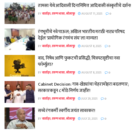
तामसा येथे आदिवासी दिनानिमित्त आदिवासी संस्कृतीचे दर्शन!
BY
वार्ताहर, तरुण भारत, सोलापूर
AUGUST 11, 2025
0
रंगभूमीचे नवे पाऊल; अखिल भारतीय मराठी नाट्य परिषद
देईल ‘प्रायोगिक रंगमंच संघ’ ला मान्यता
BY
वार्ताहर, तरुण भारत, सोलापूर
AUGUST 8, 2025
0
वाद, निषेध आणि फुकटची प्रसिद्धी; चित्रपटसृष्टीचा नवा
फॉर्म्युला?
BY
वार्ताहर, तरुण भारत, सोलापूर
AUGUST 8, 2025
0
Cabinet Decision: गाव-खेड्यांचा चेहरामोहरा बदलणार;
सरकारकडून ८ मोठे निर्णय जाहीर!
BY
वार्ताहर, तरुण भारत, सोलापूर
JULY 29, 2025
0
सच्चे रंगकर्मी स्वर्गीय जयंत सावरकर!
BY
वार्ताहर, तरुण भारत, सोलापूर
JULY 23, 2025
0