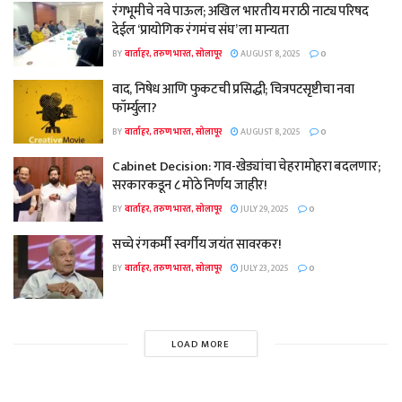
रंगभूमीचे नवे पाऊल; अखिल भारतीय मराठी नाट्य परिषद
देईल ‘प्रायोगिक रंगमंच संघ’ ला मान्यता
BY
वार्ताहर, तरुण भारत, सोलापूर
AUGUST 8, 2025
0
वाद, निषेध आणि फुकटची प्रसिद्धी; चित्रपटसृष्टीचा नवा
फॉर्म्युला?
BY
वार्ताहर, तरुण भारत, सोलापूर
AUGUST 8, 2025
0
Cabinet Decision: गाव-खेड्यांचा चेहरामोहरा बदलणार;
सरकारकडून ८ मोठे निर्णय जाहीर!
BY
वार्ताहर, तरुण भारत, सोलापूर
JULY 29, 2025
0
सच्चे रंगकर्मी स्वर्गीय जयंत सावरकर!
BY
वार्ताहर, तरुण भारत, सोलापूर
JULY 23, 2025
0
LOAD MORE