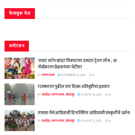
फेसबुक पेज
मनोरंजन
‘लास्ट स्टॉप खांदा’ चित्रपटाचा दमदार ट्रेलर लाँच ; २१
नोव्हेंबरला प्रेक्षकांच्या भेटीला
BY
तरुण भारत
NOVEMBER 12, 2025
0
राज्यभरात पुढील चार दिवस अतिवृष्टीचा इशारा!
BY
वार्ताहर, तरुण भारत, सोलापूर
AUGUST 16, 2025
0
तामसा येथे आदिवासी दिनानिमित्त आदिवासी संस्कृतीचे दर्शन!
BY
वार्ताहर, तरुण भारत, सोलापूर
AUGUST 11, 2025
0