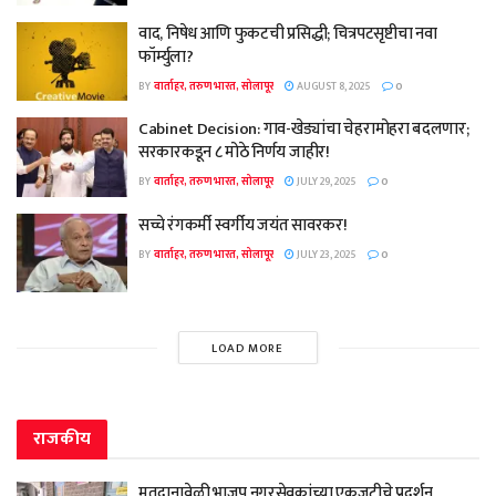
वाद, निषेध आणि फुकटची प्रसिद्धी; चित्रपटसृष्टीचा नवा
फॉर्म्युला?
BY
वार्ताहर, तरुण भारत, सोलापूर
AUGUST 8, 2025
0
Cabinet Decision: गाव-खेड्यांचा चेहरामोहरा बदलणार;
सरकारकडून ८ मोठे निर्णय जाहीर!
BY
वार्ताहर, तरुण भारत, सोलापूर
JULY 29, 2025
0
सच्चे रंगकर्मी स्वर्गीय जयंत सावरकर!
BY
वार्ताहर, तरुण भारत, सोलापूर
JULY 23, 2025
0
LOAD MORE
राजकीय
मतदानावेळी भाजप नगरसेवकांच्या एकजुटीचे प्रदर्शन