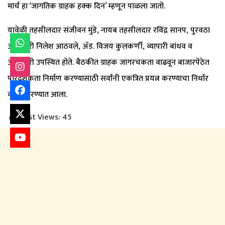
मार्च हा ‘जागतिक ग्राहक हक्क दिन’ म्हणून पाळला जातो.
यावेळी तहसीलदार संजीवन मुंडे, नायब तहसीलदार रविंद्र सानप, पुरवठा
अधिकारी निलेश आठवले, ॲड. विजय कुलकर्णी, व्यापारी बांधव व
अधिकारी उपस्थित होते. बैठकीत ग्राहक जागरचकता वाढवून बाजारपेठेत
पारदर्शकता निर्माण करण्यासाठी सर्वांनी एकत्रित प्रयत्न करण्याचा निर्धार
व्यक्त करण्यात आला.
Post Views:
45