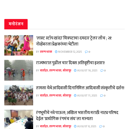
मनोरंजन
‘लास्ट स्टॉप खांदा’ चित्रपटाचा दमदार ट्रेलर लाँच ; २१
नोव्हेंबरला प्रेक्षकांच्या भेटीला
BY
तरुण भारत
NOVEMBER 12, 2025
0
राज्यभरात पुढील चार दिवस अतिवृष्टीचा इशारा!
BY
वार्ताहर, तरुण भारत, सोलापूर
AUGUST 16, 2025
0
तामसा येथे आदिवासी दिनानिमित्त आदिवासी संस्कृतीचे दर्शन!
BY
वार्ताहर, तरुण भारत, सोलापूर
AUGUST 11, 2025
0
रंगभूमीचे नवे पाऊल; अखिल भारतीय मराठी नाट्य परिषद
देईल ‘प्रायोगिक रंगमंच संघ’ ला मान्यता
BY
वार्ताहर, तरुण भारत, सोलापूर
AUGUST 8, 2025
0