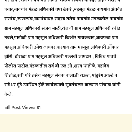
भराडिया, रांजणी पंचायत समिती सदस्य रांजणी योगेश्वरीताई गणेशराव
पवार,नायगांव मंडळ अधिकारी वर्षा ढेकरे ,महसूल मंडळ नायगांव अंतर्गत
सरपंच,उपसरपंच,ग्रामपंचायत सदस्य तसेच नायगांव मंडळातील नायगांव
ग्राम महसूल अधिकारी संजय माळी,रांजणी ग्राम महसूल अधिकारी रवींद्र
नवले,पाडोळी ग्राम महसूल अधिकारी किशोर गायकवाड,जायफळ ग्राम
महसूल अधिकारी उमेश जाधवर,घारगाव ग्राम महसूल अधिकारी ओंकार
झोरी, ढोराळा ग्राम महसूल अधिकारी पल्लवी जामदार , विविध गावचे
पोलीस पाटील,मंडळातील सर्व बी एल ओ ,शरद शितोळे, महादेव
शितोळे,रवी गोरे तसेच महसूल सेवक बालाजी राऊत, पांडुरंग आल्टे व
रामेश्वर मुंडे उपस्थित होते.कार्यक्रमाचे सूत्रसंचलन कल्याण पांचाळ यांनी
केले.
Post Views:
81