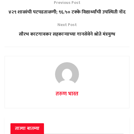
Previous Post
४२९ शाळांची पटपडताळणी; ९६.५० टक्के विद्यार्थ्यांची उपस्थिती नोंद
Next Post
सौरभ काटगावकर सहकाऱ्याच्या गानसेवेने श्रोते मंत्रमुग्ध
तरुण भारत
ताज्या बातम्या