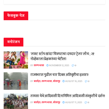
फेसबुक पेज
मनोरंजन
‘लास्ट स्टॉप खांदा’ चित्रपटाचा दमदार ट्रेलर लाँच ; २१
नोव्हेंबरला प्रेक्षकांच्या भेटीला
BY
तरुण भारत
NOVEMBER 12, 2025
0
राज्यभरात पुढील चार दिवस अतिवृष्टीचा इशारा!
BY
वार्ताहर, तरुण भारत, सोलापूर
AUGUST 16, 2025
0
तामसा येथे आदिवासी दिनानिमित्त आदिवासी संस्कृतीचे दर्शन!
BY
वार्ताहर, तरुण भारत, सोलापूर
AUGUST 11, 2025
0