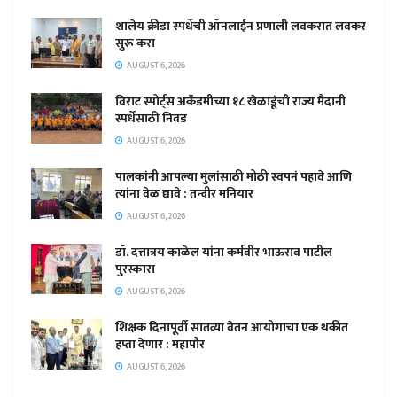
शालेय क्रीडा स्पर्धेची ऑनलाईन प्रणाली लवकरात लवकर
सुरू करा
AUGUST 6, 2026
विराट स्पोर्ट्स अकॅडमीच्या १८ खेळाडूंची राज्य मैदानी
स्पर्धेसाठी निवड
AUGUST 6, 2026
पालकांनी आपल्या मुलांसाठी मोठी स्वपनं पहावे आणि
त्यांना वेळ द्यावे : तन्वीर मनियार
AUGUST 6, 2026
डॉ. दत्तात्रय काळेल यांना कर्मवीर भाऊराव पाटील
पुरस्कारा
AUGUST 6, 2026
शिक्षक दिनापूर्वी सातव्या वेतन आयोगाचा एक थकीत
हप्ता देणार : महापौर
AUGUST 6, 2026