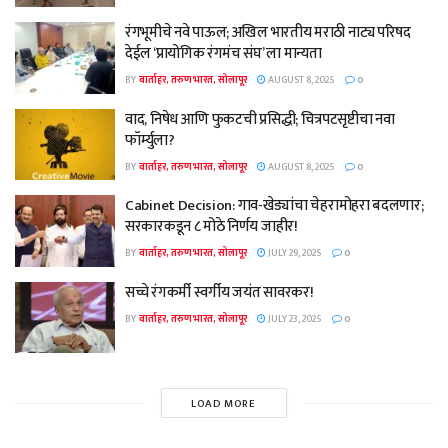
रंगभूमीचे नवे पाऊल; अखिल भारतीय मराठी नाट्य परिषद
देईल ‘प्रायोगिक रंगमंच संघ’ ला मान्यता
BY
वार्ताहर, तरुण भारत, सोलापूर
AUGUST 8, 2025
0
वाद, निषेध आणि फुकटची प्रसिद्धी; चित्रपटसृष्टीचा नवा
फॉर्म्युला?
BY
वार्ताहर, तरुण भारत, सोलापूर
AUGUST 8, 2025
0
Cabinet Decision: गाव-खेड्यांचा चेहरामोहरा बदलणार;
सरकारकडून ८ मोठे निर्णय जाहीर!
BY
वार्ताहर, तरुण भारत, सोलापूर
JULY 29, 2025
0
सच्चे रंगकर्मी स्वर्गीय जयंत सावरकर!
BY
वार्ताहर, तरुण भारत, सोलापूर
JULY 23, 2025
0
LOAD MORE