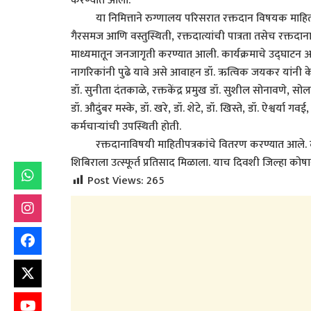
करण्यात आला.
या निमित्ताने रुग्णालय परिसरात रक्तदान विषयक माहितीपूर्ण
गैरसमज आणि वस्तुस्थिती, रक्तदात्यांची पात्रता तसेच रक्तदाना
माध्यमातून जनजागृती करण्यात आली. कार्यक्रमाचे उद्घाटन अधि
नागरिकांनी पुढे यावे असे आवाहन डॉ. ऋत्विक जयकर यांनी केले
डॉ. सुनीता दंतकाळे, रक्तकेंद्र प्रमुख डॉ. सुशील सोनावणे, सो
डॉ. औदुंबर मस्के, डॉ. खरे, डॉ. शेटे, डॉ. खिस्ते, डॉ. ऐश्वर्य
कर्मचाऱ्यांची उपस्थिती होती.
रक्तदानाविषयी माहितीपत्रकांचे वितरण करण्यात आले. दर
शिबिराला उत्स्फूर्त प्रतिसाद मिळाला. याच दिवशी जिल्हा क
Post Views:
265