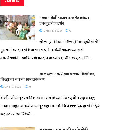
राजकीय
मतदानावेळी भाजप नगरसेवकांच्या
एकजुटीचे प्रदर्शन
JUNE 18, 2026
0
सोलापूर : विधान परिषद निवडणुकीसाठी
गुरुवारी मतदान प्रक्रिया पार पडली. यावेळी भाजपच्या सर्व
नगरसेवकांनी एकत्रितपणे मतदान करून पक्षाची एकजूट आणि...
आज ६१५ नगरसेवक ठरणार किंगमेकर,
जिल्ह्याचा बारावा आमदार कोण
JUNE 17, 2026
0
बार्शी - सोलापूर स्थानिक स्वराज्य संस्थेच्या निवडणुकीत एकूण ६१५
मतदार आहेत यामध्ये सोलापूर महानगरपालिकेचे १११ जिल्हा परिषदेचे
७९ तर नगरपालिकेचे...
लवकरच भारत तिसरी सर्वात मोठी