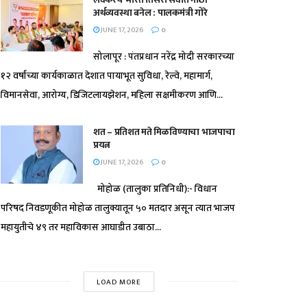
अर्थव्यवस्था बनेल : पालकमंत्री गोरे
JUNE 17, 2026
0
सोलापूर : पंतप्रधान नरेंद्र मोदी सरकारच्या
१२ वर्षांच्या कार्यकाळात देशात पायाभूत सुविधा, रेल्वे, महामार्ग,
विमानसेवा, आरोग्य, डिजिटलायझेशन, महिला सक्षमीकरण आणि...
शत – प्रतिशत मते मिळविण्याचा भाजपाचा
प्रयत्न
JUNE 17, 2026
0
मोहोळ (तालुका प्रतिनिधी):- विधान
परिषद निवडणूकीत मोहोळ तालुक्यातून ५० मतदार असून त्यात भाजप
महायुतीचे ४९ तर महाविकास आघाडीत उबाठा...
LOAD MORE