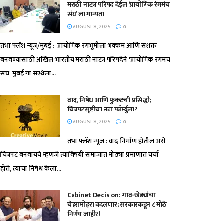
मराठी नाट्य परिषद देईल ‘प्रायोगिक रंगमंच
संघ’ ला मान्यता
AUGUST 8, 2025
0
तभा फ्लॅश न्यूज/मुंबई : प्रायोगिक रंगभूमीला भक्कम आणि सशक्त
बनवण्यासाठी अखिल भारतीय मराठी नाट्य परिषदेने 'प्रायोगिक रंगमंच
संघ' मुंबई या संस्थेला...
वाद, निषेध आणि फुकटची प्रसिद्धी;
चित्रपटसृष्टीचा नवा फॉर्म्युला?
AUGUST 8, 2025
0
तभा फ्लॅश न्यूज : वाद निर्माण होतील असे
चित्रपट बनवायचे म्हणजे त्याविषयी समाजात मोठ्या प्रमाणात चर्चा
होते, त्याचा निषेध केला...
Cabinet Decision: गाव-खेड्यांचा
चेहरामोहरा बदलणार; सरकारकडून ८ मोठे
निर्णय जाहीर!