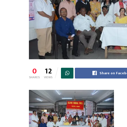
0
12
Share on Face
SHARES
VIEWS