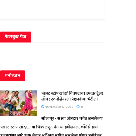
फेसबुक पेज
मनोरंजन
‘लास्ट स्टॉप खांदा’ चित्रपटाचा दमदार ट्रेलर
लाँच ; २१ नोव्हेंबरला प्रेक्षकांच्या भेटीला
NOVEMBER 12, 2025
0
सोलापूर - सध्या जोरदार चर्चेत असलेल्या
'लास्ट स्टॉप खांदा...' या चित्रपटातून प्रेमाचा इमोशनल, कॉमेडी ड्रामा
उलगडणार आहे.उत्तम लेखन,अभिनय,संगीत असलेला,पुरेपूर मनोरंजन...