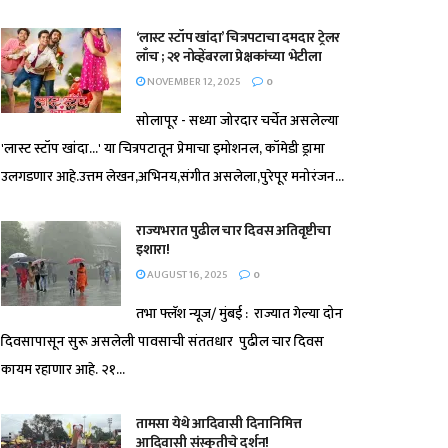
‘लास्ट स्टॉप खांदा’ चित्रपटाचा दमदार ट्रेलर
लाँच ; २१ नोव्हेंबरला प्रेक्षकांच्या भेटीला
NOVEMBER 12, 2025
0
सोलापूर - सध्या जोरदार चर्चेत असलेल्या
'लास्ट स्टॉप खांदा...' या चित्रपटातून प्रेमाचा इमोशनल, कॉमेडी ड्रामा
उलगडणार आहे.उत्तम लेखन,अभिनय,संगीत असलेला,पुरेपूर मनोरंजन...
राज्यभरात पुढील चार दिवस अतिवृष्टीचा
इशारा!
AUGUST 16, 2025
0
तभा फ्लॅश न्यूज/ मुंबई : राज्यात गेल्या दोन
दिवसापासून सुरू असलेली पावसाची संततधार पुढील चार दिवस
कायम रहाणार आहे. २१...
तामसा येथे आदिवासी दिनानिमित्त
आदिवासी संस्कृतीचे दर्शन!