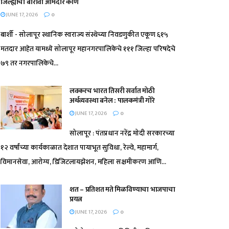
जिल्ह्याचा बारावा आमदार कोण
JUNE 17, 2026
0
बार्शी - सोलापूर स्थानिक स्वराज्य संस्थेच्या निवडणुकीत एकूण ६१५
मतदार आहेत यामध्ये सोलापूर महानगरपालिकेचे १११ जिल्हा परिषदेचे
७९ तर नगरपालिकेचे...
लवकरच भारत तिसरी सर्वात मोठी
अर्थव्यवस्था बनेल : पालकमंत्री गोरे
JUNE 17, 2026
0
सोलापूर : पंतप्रधान नरेंद्र मोदी सरकारच्या
१२ वर्षांच्या कार्यकाळात देशात पायाभूत सुविधा, रेल्वे, महामार्ग,
विमानसेवा, आरोग्य, डिजिटलायझेशन, महिला सक्षमीकरण आणि...
शत – प्रतिशत मते मिळविण्याचा भाजपाचा
प्रयत्न
JUNE 17, 2026
0