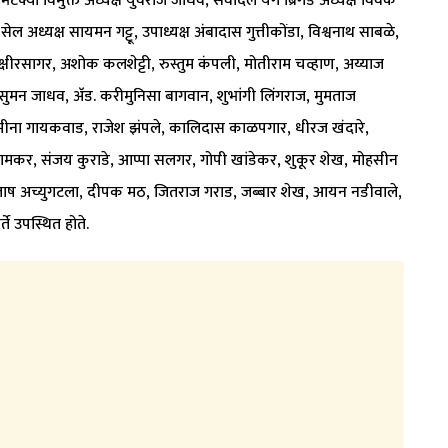
क्या विमुक्त अध्यक्ष युवराज जाधव, सेवादल यंग ब्रिगेड अध्यक्ष विवेक
ल अध्यक्ष सायमन गट्टू, उपाध्यक्ष अंबादास गुत्तीकोंडा, विश्वनाथ साबळे,
े. क्षीरसागर, अशोक कलशेट्टी, रुस्तुम कंपली, मोतीराम चव्हाण, अय्याज
ुमन जाधव, अ‍ॅड. करीमुनिसा बागवान, शुभांगी लिंगराज, मुमताज
व, मीना गायकवाड, राजेश झंपले, कालिदास काळपगार, धीरज खंदारे,
्ता नामकर, संजय कुराडे, आप्पा सलगर, गोपी खांडेकर, शुकूर शेख, मोहसीन
लाष अच्युगटला, दीपक मठ, जितराज गराड, जब्बार शेख, आयन नडीवाले,
े उपस्थित होते.