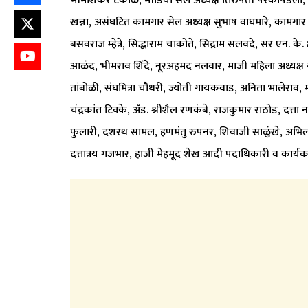
भीमाशंकर टेकाळे, मीडिया सेल अध्यक्ष तिरुपती परकीपडंला, भट
खन्ना, असंघटित कामगार सेल अध्यक्ष सुभाष वाघमारे, कामगार से
बसवराज म्हेत्रे, सिद्धाराम चाकोते, सिद्राम सलवदे, सर एन. क
आळंद, भीमराव शिंदे, नूरअहमद नलवार, माजी महिला अध्यक्ष स
तांबोळी, संघमित्रा चौधरी, ज्योती गायकवाड, अनिता भालेरा
चंद्रकांत टिक्के, अ‍ॅड. श्रीशैल रणकंबे, राजकुमार राठोड, दत
फुलारी, दशरथ सामल, हणमंतु रुपनर, शिवाजी साळुंखे, अभि
दत्तात्रय गजभार, हाजी मेहमूद शेख आदी पदाधिकारी व कार्यकर्त