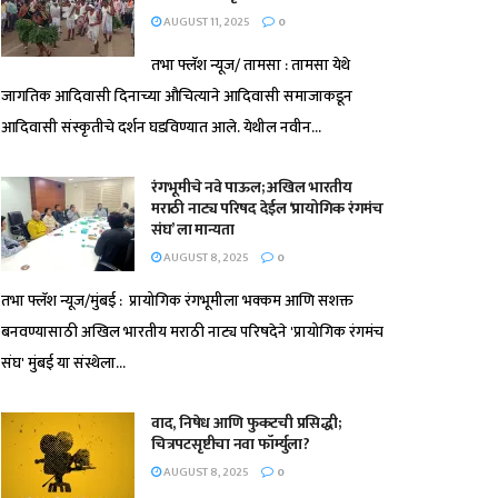
AUGUST 11, 2025
0
तभा फ्लॅश न्यूज/ तामसा : तामसा येथे
जागतिक आदिवासी दिनाच्या औचित्याने आदिवासी समाजाकडून
आदिवासी संस्कृतीचे दर्शन घडविण्यात आले. येथील नवीन...
रंगभूमीचे नवे पाऊल; अखिल भारतीय
मराठी नाट्य परिषद देईल ‘प्रायोगिक रंगमंच
संघ’ ला मान्यता
AUGUST 8, 2025
0
तभा फ्लॅश न्यूज/मुंबई : प्रायोगिक रंगभूमीला भक्कम आणि सशक्त
बनवण्यासाठी अखिल भारतीय मराठी नाट्य परिषदेने 'प्रायोगिक रंगमंच
संघ' मुंबई या संस्थेला...
वाद, निषेध आणि फुकटची प्रसिद्धी;
चित्रपटसृष्टीचा नवा फॉर्म्युला?
AUGUST 8, 2025
0