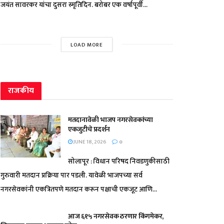
जयंत सावरकर यांचा दुसरा स्मृतिदिन. बरोबर एक वर्षापूर्वी...
LOAD MORE
राजकीय
मतदानावेळी भाजप नगरसेवकांच्या
एकजुटीचे प्रदर्शन
JUNE 18, 2026
0
सोलापूर : विधान परिषद निवडणुकीसाठी
गुरुवारी मतदान प्रक्रिया पार पडली. यावेळी भाजपच्या सर्व
नगरसेवकांनी एकत्रितपणे मतदान करून पक्षाची एकजूट आणि...
आज ६१५ नगरसेवक ठरणार किंगमेकर,