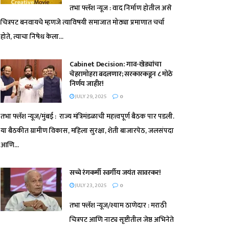
तभा फ्लॅश न्यूज : वाद निर्माण होतील असे
चित्रपट बनवायचे म्हणजे त्याविषयी समाजात मोठ्या प्रमाणात चर्चा
होते, त्याचा निषेध केला...
Cabinet Decision: गाव-खेड्यांचा
चेहरामोहरा बदलणार; सरकारकडून ८ मोठे
निर्णय जाहीर!
JULY 29, 2025
0
तभा फ्लॅश न्यूज/मुंबई : राज्य मंत्रिमंडळाची महत्त्वपूर्ण बैठक पार पडली.
या बैठकीत ग्रामीण विकास, महिला सुरक्षा, शेती बाजारपेठ, जलसंपदा
आणि...
सच्चे रंगकर्मी स्वर्गीय जयंत सावरकर!
JULY 23, 2025
0
तभा फ्लॅश न्यूज/श्याम ठाणेदार : मराठी
चित्रपट आणि नाट्य सृष्टीतील जेष्ठ अभिनेते