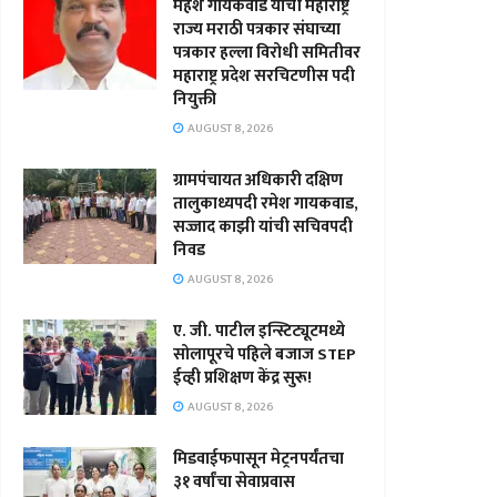
महेश गायकवाड यांची महाराष्ट्र
राज्य मराठी पत्रकार संघाच्या
पत्रकार हल्ला विरोधी समितीवर
महाराष्ट्र प्रदेश सरचिटणीस पदी
नियुक्ती
AUGUST 8, 2026
ग्रामपंचायत अधिकारी दक्षिण
तालुकाध्यपदी रमेश गायकवाड,
सज्जाद काझी यांची सचिवपदी
निवड
AUGUST 8, 2026
ए. जी. पाटील इन्स्टिट्यूटमध्ये
सोलापूरचे पहिले बजाज STEP
ईव्ही प्रशिक्षण केंद्र सुरू!
AUGUST 8, 2026
मिडवाईफपासून मेट्रनपर्यंतचा
३१ वर्षांचा सेवाप्रवास