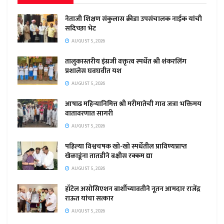
नेताजी शिक्षण संकुलास क्रीडा उपसंचालक नाईक यांची
सदिच्छा भेट
AUGUST 5, 2026
तालुकास्तरीय इंग्रजी वक्तृत्व स्पर्धेत श्री शंकरलिंग
प्रशालेस घवघवीत यश
AUGUST 5, 2026
आषाढ महिन्यानिमित्त श्री मरीमातेची गाव जत्रा भक्तिमय
वातावरणात सागरी
AUGUST 5, 2026
पहिल्या विश्वचषक खो-खो स्पर्धेतील प्राविण्यप्राप्त
खेळाडूंना तातडीने बक्षीस रक्कम द्या
AUGUST 5, 2026
हॉटेल असोसिएशन बार्शीच्यावतीने नूतन आमदार राजेंद्र
राऊत यांचा सत्कार
AUGUST 5, 2026