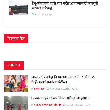
टेंभू-म्हैसाळचे पाणी माण नदीत आणण्यासाठी महायुती
सरकार कटिबद्ध
AUGUST 5, 2026
फेसबुक पेज
मनोरंजन
‘लास्ट स्टॉप खांदा’ चित्रपटाचा दमदार ट्रेलर लाँच ; २१
नोव्हेंबरला प्रेक्षकांच्या भेटीला
BY
तरुण भारत
NOVEMBER 12, 2025
0
राज्यभरात पुढील चार दिवस अतिवृष्टीचा इशारा!
BY
वार्ताहर, तरुण भारत, सोलापूर
AUGUST 16, 2025
0