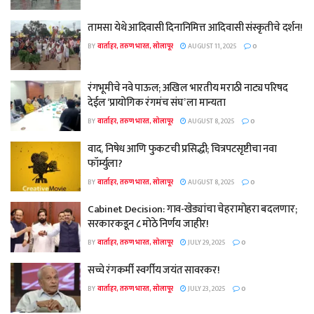
तामसा येथे आदिवासी दिनानिमित्त आदिवासी संस्कृतीचे दर्शन!
BY
वार्ताहर, तरुण भारत, सोलापूर
AUGUST 11, 2025
0
रंगभूमीचे नवे पाऊल; अखिल भारतीय मराठी नाट्य परिषद
देईल ‘प्रायोगिक रंगमंच संघ’ ला मान्यता
BY
वार्ताहर, तरुण भारत, सोलापूर
AUGUST 8, 2025
0
वाद, निषेध आणि फुकटची प्रसिद्धी; चित्रपटसृष्टीचा नवा
फॉर्म्युला?
BY
वार्ताहर, तरुण भारत, सोलापूर
AUGUST 8, 2025
0
Cabinet Decision: गाव-खेड्यांचा चेहरामोहरा बदलणार;
सरकारकडून ८ मोठे निर्णय जाहीर!
BY
वार्ताहर, तरुण भारत, सोलापूर
JULY 29, 2025
0
सच्चे रंगकर्मी स्वर्गीय जयंत सावरकर!
BY
वार्ताहर, तरुण भारत, सोलापूर
JULY 23, 2025
0