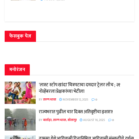
फेसबुक पेज
मनोरंजन
‘लास्ट स्टॉप खांदा’ चित्रपटाचा दमदार ट्रेलर लाँच ; २१
नोव्हेंबरला प्रेक्षकांच्या भेटीला
BY
तरुण भारत
NOVEMBER 12, 2025
0
राज्यभरात पुढील चार दिवस अतिवृष्टीचा इशारा!
BY
वार्ताहर, तरुण भारत, सोलापूर
AUGUST 16, 2025
0
तामसा येथे आदिवासी दिनानिमित्त आदिवासी संस्कृतीचे दर्शन!