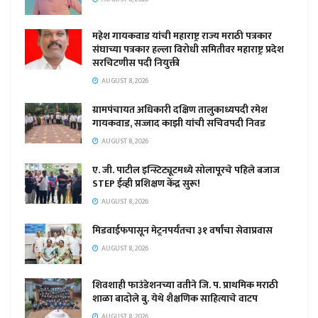
महेश गायकवाड यांची महाराष्ट्र राज्य मराठी पत्रकार
संघाच्या पत्रकार हल्ला विरोधी समितीवर महाराष्ट्र प्रदेश
सरचिटणीस पदी नियुक्ती
AUGUST 8, 2026
ग्रामपंचायत अधिकारी दक्षिण तालुकाध्यपदी रमेश
गायकवाड, सज्जाद काझी यांची सचिवपदी निवड
AUGUST 8, 2026
ए. जी. पाटील इन्स्टिट्यूटमध्ये सोलापूरचे पहिले बजाज
STEP ईव्ही प्रशिक्षण केंद्र सुरू!
AUGUST 8, 2026
मिडवाईफपासून मेट्रनपर्यंतचा ३१ वर्षांचा सेवाप्रवास
AUGUST 8, 2026
शिवशाही फाउंडेशनच्या वतीने जि. प. प्राथमिक मराठी
शाळा बादोले बु. येथे शैक्षणिक साहित्याचे वाटप
AUGUST 8, 2026