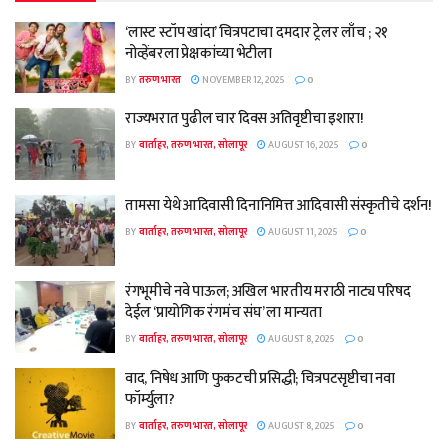
‘लास्ट स्टॉप खांदा’ चित्रपटाचा दमदार ट्रेलर लाँच ; २१
नोव्हेंबरला प्रेक्षकांच्या भेटीला
BY
तरुण भारत
NOVEMBER 12, 2025
0
राज्यभरात पुढील चार दिवस अतिवृष्टीचा इशारा!
BY
वार्ताहर, तरुण भारत, सोलापूर
AUGUST 16, 2025
0
तामसा येथे आदिवासी दिनानिमित्त आदिवासी संस्कृतीचे दर्शन!
BY
वार्ताहर, तरुण भारत, सोलापूर
AUGUST 11, 2025
0
रंगभूमीचे नवे पाऊल; अखिल भारतीय मराठी नाट्य परिषद
देईल ‘प्रायोगिक रंगमंच संघ’ ला मान्यता
BY
वार्ताहर, तरुण भारत, सोलापूर
AUGUST 8, 2025
0
वाद, निषेध आणि फुकटची प्रसिद्धी; चित्रपटसृष्टीचा नवा
फॉर्म्युला?
BY
वार्ताहर, तरुण भारत, सोलापूर
AUGUST 8, 2025
0