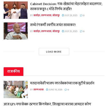
Cabinet Decision: गाव-खेड्यांचा चेहरामोहरा बदलणार;
सरकारकडून ८ मोठे निर्णय जाहीर!
BY
वार्ताहर, तरुण भारत, सोलापूर
JULY 29, 2025
0
सच्चे रंगकर्मी स्वर्गीय जयंत सावरकर!
BY
वार्ताहर, तरुण भारत, सोलापूर
JULY 23, 2025
0
LOAD MORE
राजकीय
मतदानावेळी भाजप नगरसेवकांच्या एकजुटीचे प्रदर्शन
BY
तरुण भारत
JUNE 18, 2026
0
आज ६१५ नगरसेवक ठरणार किंगमेकर, जिल्ह्याचा बारावा आमदार कोण