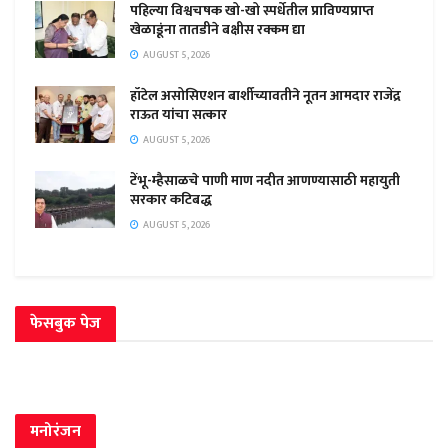
पहिल्या विश्वचषक खो-खो स्पर्धेतील प्राविण्यप्राप्त
खेळाडूंना तातडीने बक्षीस रक्कम द्या
AUGUST 5, 2026
हॉटेल असोसिएशन बार्शीच्यावतीने नूतन आमदार राजेंद्र
राऊत यांचा सत्कार
AUGUST 5, 2026
टेंभू-म्हैसाळचे पाणी माण नदीत आणण्यासाठी महायुती
सरकार कटिबद्ध
AUGUST 5, 2026
फेसबुक पेज
मनोरंजन