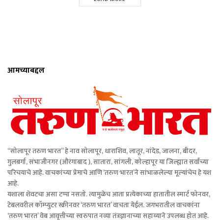
आमच्याबद्दल
“सोलापूर तरुण भारत” हे नाव सोलापूर, धाराशिव, लातूर, नांदेड, जालना, बीदर,
गुलबर्गा, संभाजीनगर (औरंगाबाद ), सातारा, सांगली, कोल्हापूर या जिल्ह्यात सर्वांच्या
परिचयाचे आहे. वाचकांच्या प्रेमाचे आणि ‘तरुण भारत’ने सांभाळलेल्या मूल्यांचेच हे यश
आहे.
यशाला शेवटचा असा टप्पा नसतो. त्यामुळेच आता प्रत्येकाच्या हातातील स्मार्ट फोनवर,
टेबलवरील कॉम्प्युटर स्क्रीनवर ‘तरुण भारत’ वाचता येईल. जगभरातील वाचकांना
‘तरुण भारत’ वेब आवृत्तीच्या स्वरुपात नव्या तंत्रज्ञानाच्या सहाय्याने उपलब्ध होत आहे.