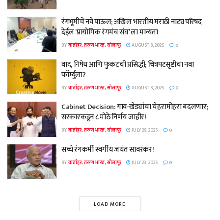
रंगभूमीचे नवे पाऊल; अखिल भारतीय मराठी नाट्य परिषद
देईल ‘प्रायोगिक रंगमंच संघ’ ला मान्यता
BY
वार्ताहर, तरुण भारत, सोलापूर
AUGUST 8, 2025
0
वाद, निषेध आणि फुकटची प्रसिद्धी; चित्रपटसृष्टीचा नवा
फॉर्म्युला?
BY
वार्ताहर, तरुण भारत, सोलापूर
AUGUST 8, 2025
0
Cabinet Decision: गाव-खेड्यांचा चेहरामोहरा बदलणार;
सरकारकडून ८ मोठे निर्णय जाहीर!
BY
वार्ताहर, तरुण भारत, सोलापूर
JULY 29, 2025
0
सच्चे रंगकर्मी स्वर्गीय जयंत सावरकर!
BY
वार्ताहर, तरुण भारत, सोलापूर
JULY 23, 2025
0
LOAD MORE