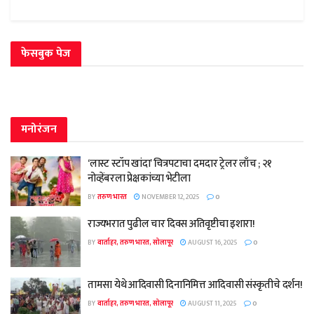
फेसबुक पेज
मनोरंजन
‘लास्ट स्टॉप खांदा’ चित्रपटाचा दमदार ट्रेलर लाँच ; २१
नोव्हेंबरला प्रेक्षकांच्या भेटीला
BY
तरुण भारत
NOVEMBER 12, 2025
0
राज्यभरात पुढील चार दिवस अतिवृष्टीचा इशारा!
BY
वार्ताहर, तरुण भारत, सोलापूर
AUGUST 16, 2025
0
तामसा येथे आदिवासी दिनानिमित्त आदिवासी संस्कृतीचे दर्शन!
BY
वार्ताहर, तरुण भारत, सोलापूर
AUGUST 11, 2025
0