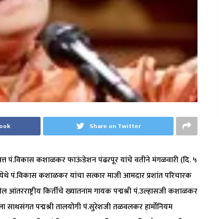
book
Share on Twitter
ित्त पं.विकास कशाळकर फाऊंडेशन पंढरपूर यांचे वतीने मंगळवारी (दि. ५
ढरपूर येथे पं.विकास कशाळकर यांचा सत्कार माजी आमदार प्रशांत परिचारक
ील आंतरराष्ट्रीय किर्तीचे ख्यातनाम गायक पद्मश्री पं.उल्हासजी कशाळकर
बला साथसंगत पद्मश्री तालयोगी पं.सुरेशजी तळवलकर हार्मोनियम