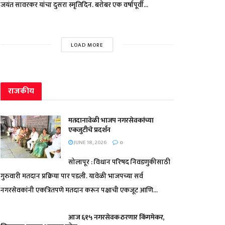
जयंत सावरकर यांचा दुसरा स्मृतिदिन. बरोबर एक वर्षापूर्वी...
LOAD MORE
राजकीय
मतदानावेळी भाजप नगरसेवकांच्या
एकजुटीचे प्रदर्शन
JUNE 18, 2026
0
सोलापूर : विधान परिषद निवडणुकीसाठी
गुरुवारी मतदान प्रक्रिया पार पडली. यावेळी भाजपच्या सर्व
नगरसेवकांनी एकत्रितपणे मतदान करून पक्षाची एकजूट आणि...
आज ६१५ नगरसेवक ठरणार किंगमेकर,