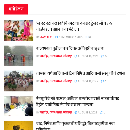
मनोरंजन
‘लास्ट स्टॉप खांदा’ चित्रपटाचा दमदार ट्रेलर लाँच ; २१
नोव्हेंबरला प्रेक्षकांच्या भेटीला
BY
तरुण भारत
NOVEMBER 12, 2025
0
राज्यभरात पुढील चार दिवस अतिवृष्टीचा इशारा!
BY
वार्ताहर, तरुण भारत, सोलापूर
AUGUST 16, 2025
0
तामसा येथे आदिवासी दिनानिमित्त आदिवासी संस्कृतीचे दर्शन!
BY
वार्ताहर, तरुण भारत, सोलापूर
AUGUST 11, 2025
0
रंगभूमीचे नवे पाऊल; अखिल भारतीय मराठी नाट्य परिषद
देईल ‘प्रायोगिक रंगमंच संघ’ ला मान्यता
BY
वार्ताहर, तरुण भारत, सोलापूर
AUGUST 8, 2025
0
वाद, निषेध आणि फुकटची प्रसिद्धी; चित्रपटसृष्टीचा नवा
फॉर्म्युला?