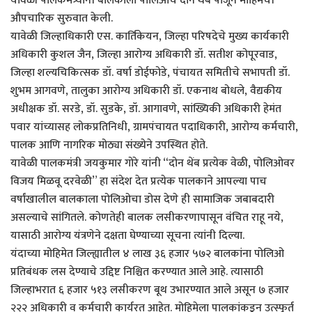
यावेळी पालकमंत्र्यांनी बालकाला पोलिओचे दोन थेंब पाजून मोहिमेची
औपचारिक सुरुवात केली.
यावेळी जिल्हाधिकारी एस. कार्तिकेयन, जिल्हा परिषदेचे मुख्य कार्यकारी
अधिकारी कुशल जैन, जिल्हा आरोग्य अधिकारी डॉ. सतीश कोपूरवाड,
जिल्हा शल्यचिकित्सक डॉ. वर्षा डोईफोडे, पंचायत समितीचे सभापती डॉ.
शुभम आगवणे, तालुका आरोग्य अधिकारी डॉ. एकनाथ बोधले, वैद्यकीय
अधीक्षक डॉ. सरडे, डॉ. सुडके, डॉ. आगावणे, सांख्यिकी अधिकारी हेमंत
पवार यांच्यासह लोकप्रतिनिधी, ग्रामपंचायत पदाधिकारी, आरोग्य कर्मचारी,
पालक आणि नागरिक मोठ्या संख्येने उपस्थित होते.
यावेळी पालकमंत्री जयकुमार गोरे यांनी “दोन थेंब प्रत्येक वेळी, पोलिओवर
विजय मिळवू दरवेळी” हा संदेश देत प्रत्येक पालकाने आपल्या पाच
वर्षांखालील बालकाला पोलिओचा डोस देणे ही सामाजिक जबाबदारी
असल्याचे सांगितले. कोणतेही बालक लसीकरणापासून वंचित राहू नये,
यासाठी आरोग्य यंत्रणेने दक्षता घेण्याच्या सूचना त्यांनी दिल्या.
यंदाच्या मोहिमेत जिल्ह्यातील ४ लाख ३६ हजार ५७२ बालकांना पोलिओ
प्रतिबंधक लस देण्याचे उद्दिष्ट निश्चित करण्यात आले आहे. त्यासाठी
जिल्हाभरात ६ हजार ५१३ लसीकरण बूथ उभारण्यात आले असून ७ हजार
२२२ अधिकारी व कर्मचारी कार्यरत आहेत. मोहिमेला पालकांकडून उत्स्फूर्त