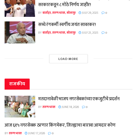
सरकारकडून ८ मोठे निर्णय जाहीर!
BY
वार्ताहर, तरुण भारत, सोलापूर
JULY 29, 2025
0
सच्चे रंगकर्मी स्वर्गीय जयंत सावरकर!
BY
वार्ताहर, तरुण भारत, सोलापूर
JULY 23, 2025
0
LOAD MORE
राजकीय
मतदानावेळी भाजप नगरसेवकांच्या एकजुटीचे प्रदर्शन
BY
तरुण भारत
JUNE 18, 2026
0
आज ६१५ नगरसेवक ठरणार किंगमेकर, जिल्ह्याचा बारावा आमदार कोण
BY
तरुण भारत
JUNE 17, 2026
0