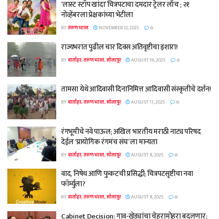
‘लास्ट स्टॉप खांदा’ चित्रपटाचा दमदार ट्रेलर लाँच ; २१
नोव्हेंबरला प्रेक्षकांच्या भेटीला
BY
तरुण भारत
NOVEMBER 12, 2025
0
राज्यभरात पुढील चार दिवस अतिवृष्टीचा इशारा!
BY
वार्ताहर, तरुण भारत, सोलापूर
AUGUST 16, 2025
0
तामसा येथे आदिवासी दिनानिमित्त आदिवासी संस्कृतीचे दर्शन!
BY
वार्ताहर, तरुण भारत, सोलापूर
AUGUST 11, 2025
0
रंगभूमीचे नवे पाऊल; अखिल भारतीय मराठी नाट्य परिषद
देईल ‘प्रायोगिक रंगमंच संघ’ ला मान्यता
BY
वार्ताहर, तरुण भारत, सोलापूर
AUGUST 8, 2025
0
वाद, निषेध आणि फुकटची प्रसिद्धी; चित्रपटसृष्टीचा नवा
फॉर्म्युला?
BY
वार्ताहर, तरुण भारत, सोलापूर
AUGUST 8, 2025
0
Cabinet Decision: गाव-खेड्यांचा चेहरामोहरा बदलणार;