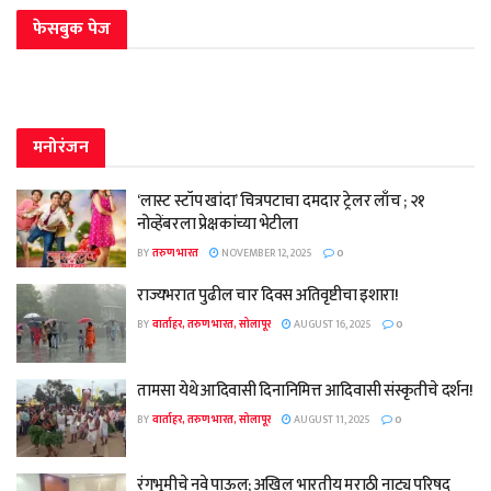
फेसबुक पेज
मनोरंजन
‘लास्ट स्टॉप खांदा’ चित्रपटाचा दमदार ट्रेलर लाँच ; २१
नोव्हेंबरला प्रेक्षकांच्या भेटीला
BY
तरुण भारत
NOVEMBER 12, 2025
0
राज्यभरात पुढील चार दिवस अतिवृष्टीचा इशारा!
BY
वार्ताहर, तरुण भारत, सोलापूर
AUGUST 16, 2025
0
तामसा येथे आदिवासी दिनानिमित्त आदिवासी संस्कृतीचे दर्शन!
BY
वार्ताहर, तरुण भारत, सोलापूर
AUGUST 11, 2025
0
रंगभूमीचे नवे पाऊल; अखिल भारतीय मराठी नाट्य परिषद