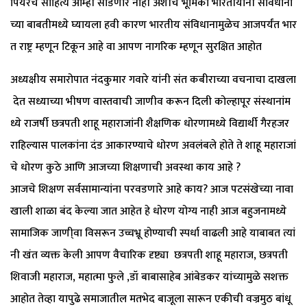
पियरचे साहित्य आम्ही सोडणार नाही अशीच भूमिका भारतीयांनी संविधानां
च्या बाबतीमध्ये घ्यायला हवी कारण भारतीय संविधानामुळेच आजपर्यंत भार
त राष्ट्र म्हणून टिकून आहे वा आपण नागरिक म्हणून सुरक्षित आहोत
अध्यक्षीय समारोपात नंदकुमार गवारे यांनी संत कबीराच्या वचनाचा दाखला
देत सध्याच्या भीषण वास्तवाची जाणीव करून दिली कोल्हापूर संस्थानांम
ध्ये राजर्षी छत्रपती शाहू महाराजांनी शैक्षणिक धोरणामध्ये विद्यार्थी गैरहजर
राहिल्यास पालकांना दंड आकारण्याचे धोरण अवलंबले होते ते शाहू महाराजां
चे धोरण कुठे आणि आजच्या शिक्षणाची अवस्था काय आहे ?
आजचे शिक्षण सर्वसामान्यांना परवडणारे आहे काय? आज पटसंखेच्या नावा
खाली शाळा बंद केल्या जात आहेत हे धोरण योग्य नाही आज बहुजनामध्ये
सामाजिक जाणी्वा विसरून उच्चभ्रू होण्याची स्पर्धा वाढली आहे याबाबत त्यां
नी खंत व्यक्त केली आपण वैचारिक दृष्ट्या छत्रपती शाहू महाराज, छत्रपती
शिवाजी महाराज, महात्मा फुले ,डॉ बाबासाहेब आंबेडकर यांच्यामुळे सशक्त
आहोत तेव्हा यापुढे समाजातील मतभेद बाजूला सारून एकीची वज्रमुठ बांधू