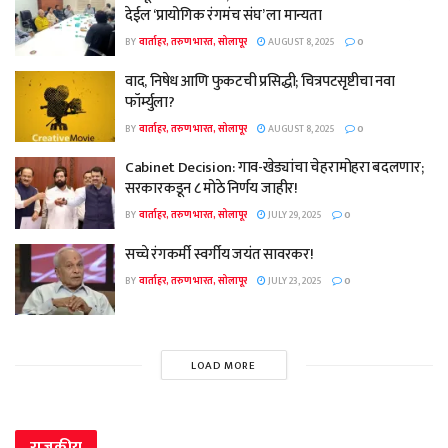
देईल ‘प्रायोगिक रंगमंच संघ’ ला मान्यता
BY
वार्ताहर, तरुण भारत, सोलापूर
AUGUST 8, 2025
0
वाद, निषेध आणि फुकटची प्रसिद्धी; चित्रपटसृष्टीचा नवा
फॉर्म्युला?
BY
वार्ताहर, तरुण भारत, सोलापूर
AUGUST 8, 2025
0
Cabinet Decision: गाव-खेड्यांचा चेहरामोहरा बदलणार;
सरकारकडून ८ मोठे निर्णय जाहीर!
BY
वार्ताहर, तरुण भारत, सोलापूर
JULY 29, 2025
0
सच्चे रंगकर्मी स्वर्गीय जयंत सावरकर!
BY
वार्ताहर, तरुण भारत, सोलापूर
JULY 23, 2025
0
LOAD MORE
राजकीय