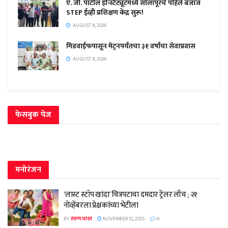
ए. जी. पाटील इन्स्टिट्यूटमध्ये सोलापूरचे पहिले बजाज
STEP ईव्ही प्रशिक्षण केंद्र सुरू!
AUGUST 8, 2026
मिडवाईफपासून मेट्रनपर्यंतचा ३१ वर्षांचा सेवाप्रवास
AUGUST 8, 2026
फेसबुक पेज
मनोरंजन
‘लास्ट स्टॉप खांदा’ चित्रपटाचा दमदार ट्रेलर लाँच ; २१
नोव्हेंबरला प्रेक्षकांच्या भेटीला
BY
तरुण भारत
NOVEMBER 12, 2025
0