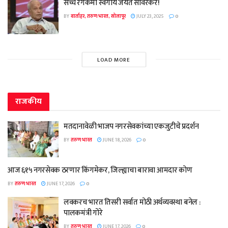
सच्चे रंगकर्मी स्वर्गीय जयंत सावरकर!
BY
वार्ताहर, तरुण भारत, सोलापूर
JULY 23, 2025
0
LOAD MORE
राजकीय
मतदानावेळी भाजप नगरसेवकांच्या एकजुटीचे प्रदर्शन
BY
तरुण भारत
JUNE 18, 2026
0
आज ६१५ नगरसेवक ठरणार किंगमेकर, जिल्ह्याचा बारावा आमदार कोण
BY
तरुण भारत
JUNE 17, 2026
0
लवकरच भारत तिसरी सर्वात मोठी अर्थव्यवस्था बनेल :
पालकमंत्री गोरे
BY
तरुण भारत
JUNE 17, 2026
0