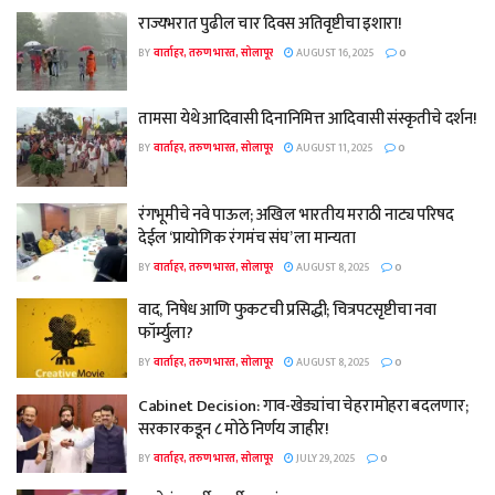
राज्यभरात पुढील चार दिवस अतिवृष्टीचा इशारा!
BY
वार्ताहर, तरुण भारत, सोलापूर
AUGUST 16, 2025
0
तामसा येथे आदिवासी दिनानिमित्त आदिवासी संस्कृतीचे दर्शन!
BY
वार्ताहर, तरुण भारत, सोलापूर
AUGUST 11, 2025
0
रंगभूमीचे नवे पाऊल; अखिल भारतीय मराठी नाट्य परिषद
देईल ‘प्रायोगिक रंगमंच संघ’ ला मान्यता
BY
वार्ताहर, तरुण भारत, सोलापूर
AUGUST 8, 2025
0
वाद, निषेध आणि फुकटची प्रसिद्धी; चित्रपटसृष्टीचा नवा
फॉर्म्युला?
BY
वार्ताहर, तरुण भारत, सोलापूर
AUGUST 8, 2025
0
Cabinet Decision: गाव-खेड्यांचा चेहरामोहरा बदलणार;
सरकारकडून ८ मोठे निर्णय जाहीर!
BY
वार्ताहर, तरुण भारत, सोलापूर
JULY 29, 2025
0