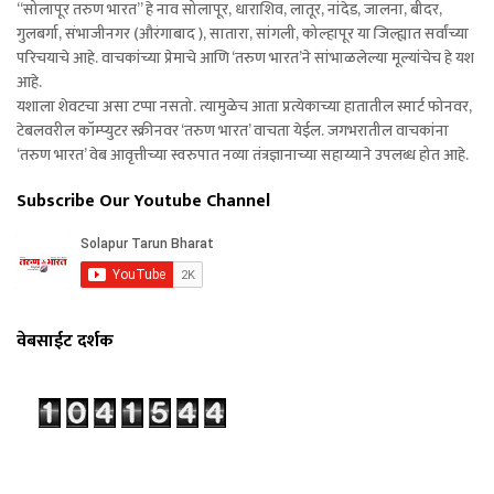
“सोलापूर तरुण भारत” हे नाव सोलापूर, धाराशिव, लातूर, नांदेड, जालना, बीदर,
गुलबर्गा, संभाजीनगर (औरंगाबाद ), सातारा, सांगली, कोल्हापूर या जिल्ह्यात सर्वांच्या
परिचयाचे आहे. वाचकांच्या प्रेमाचे आणि ‘तरुण भारत’ने सांभाळलेल्या मूल्यांचेच हे यश
आहे.
यशाला शेवटचा असा टप्पा नसतो. त्यामुळेच आता प्रत्येकाच्या हातातील स्मार्ट फोनवर,
टेबलवरील कॉम्प्युटर स्क्रीनवर ‘तरुण भारत’ वाचता येईल. जगभरातील वाचकांना
‘तरुण भारत’ वेब आवृत्तीच्या स्वरुपात नव्या तंत्रज्ञानाच्या सहाय्याने उपलब्ध होत आहे.
Subscribe Our Youtube Channel
वेबसाईट दर्शक