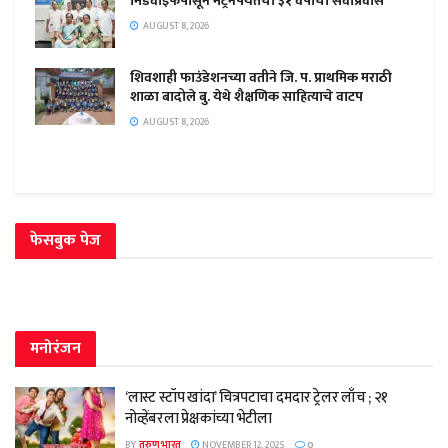
मिडवाईफपासून मेट्रनपर्यंतचा ३१ वर्षांचा सेवाप्रवास
AUGUST 8, 2026
शिवशाही फाउंडेशनच्या वतीने जि. प. प्राथमिक मराठी
शाळा बादोले बु. येथे शैक्षणिक साहित्याचे वाटप
AUGUST 8, 2026
फेसबुक पेज
मनोरंजन
‘लास्ट स्टॉप खांदा’ चित्रपटाचा दमदार ट्रेलर लाँच ; २१
नोव्हेंबरला प्रेक्षकांच्या भेटीला
BY
तरुण भारत
NOVEMBER 12, 2025
0