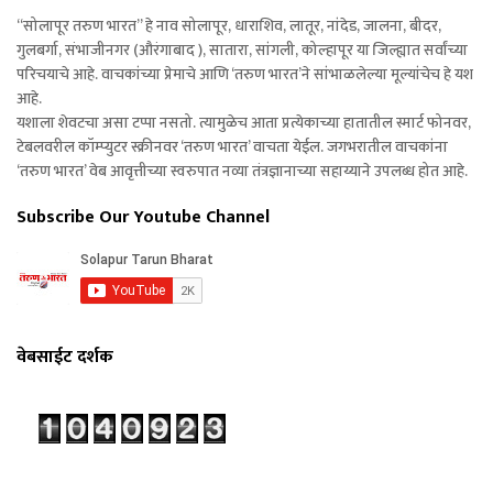
“सोलापूर तरुण भारत” हे नाव सोलापूर, धाराशिव, लातूर, नांदेड, जालना, बीदर,
गुलबर्गा, संभाजीनगर (औरंगाबाद ), सातारा, सांगली, कोल्हापूर या जिल्ह्यात सर्वांच्या
परिचयाचे आहे. वाचकांच्या प्रेमाचे आणि ‘तरुण भारत’ने सांभाळलेल्या मूल्यांचेच हे यश
आहे.
यशाला शेवटचा असा टप्पा नसतो. त्यामुळेच आता प्रत्येकाच्या हातातील स्मार्ट फोनवर,
टेबलवरील कॉम्प्युटर स्क्रीनवर ‘तरुण भारत’ वाचता येईल. जगभरातील वाचकांना
‘तरुण भारत’ वेब आवृत्तीच्या स्वरुपात नव्या तंत्रज्ञानाच्या सहाय्याने उपलब्ध होत आहे.
Subscribe Our Youtube Channel
वेबसाईट दर्शक