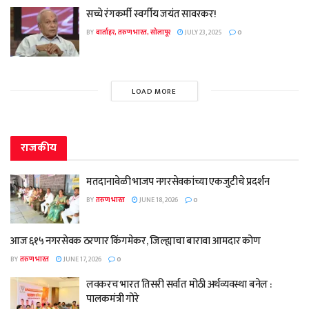
सच्चे रंगकर्मी स्वर्गीय जयंत सावरकर!
BY
वार्ताहर, तरुण भारत, सोलापूर
JULY 23, 2025
0
LOAD MORE
राजकीय
मतदानावेळी भाजप नगरसेवकांच्या एकजुटीचे प्रदर्शन
BY
तरुण भारत
JUNE 18, 2026
0
आज ६१५ नगरसेवक ठरणार किंगमेकर, जिल्ह्याचा बारावा आमदार कोण
BY
तरुण भारत
JUNE 17, 2026
0
लवकरच भारत तिसरी सर्वात मोठी अर्थव्यवस्था बनेल :
पालकमंत्री गोरे