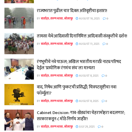
राज्यभरात पुढील चार दिवस अतिवृष्टीचा इशारा!
BY
वार्ताहर, तरुण भारत, सोलापूर
AUGUST 16, 2025
0
तामसा येथे आदिवासी दिनानिमित्त आदिवासी संस्कृतीचे दर्शन!
BY
वार्ताहर, तरुण भारत, सोलापूर
AUGUST 11, 2025
0
रंगभूमीचे नवे पाऊल; अखिल भारतीय मराठी नाट्य परिषद
देईल ‘प्रायोगिक रंगमंच संघ’ ला मान्यता
BY
वार्ताहर, तरुण भारत, सोलापूर
AUGUST 8, 2025
0
वाद, निषेध आणि फुकटची प्रसिद्धी; चित्रपटसृष्टीचा नवा
फॉर्म्युला?
BY
वार्ताहर, तरुण भारत, सोलापूर
AUGUST 8, 2025
0
Cabinet Decision: गाव-खेड्यांचा चेहरामोहरा बदलणार;
सरकारकडून ८ मोठे निर्णय जाहीर!
BY
वार्ताहर, तरुण भारत, सोलापूर
JULY 29, 2025
0