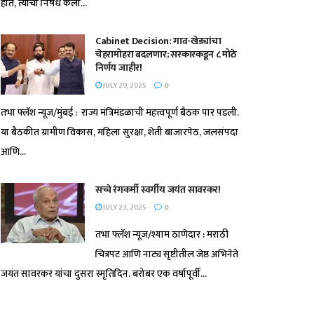
होते, त्याचा निषेध केला...
Cabinet Decision: गाव-खेड्यांचा
चेहरामोहरा बदलणार; सरकारकडून ८ मोठे
निर्णय जाहीर!
JULY 29, 2025
0
तभा फ्लॅश न्यूज/मुंबई : राज्य मंत्रिमंडळाची महत्त्वपूर्ण बैठक पार पडली.
या बैठकीत ग्रामीण विकास, महिला सुरक्षा, शेती बाजारपेठ, जलसंपदा
आणि...
सच्चे रंगकर्मी स्वर्गीय जयंत सावरकर!
JULY 23, 2025
0
तभा फ्लॅश न्यूज/श्याम ठाणेदार : मराठी
चित्रपट आणि नाट्य सृष्टीतील जेष्ठ अभिनेते
जयंत सावरकर यांचा दुसरा स्मृतिदिन. बरोबर एक वर्षापूर्वी...