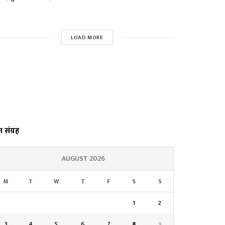
LOAD MORE
्त संग्रह
AUGUST 2026
M
T
W
T
F
S
S
1
2
3
4
5
6
7
8
9