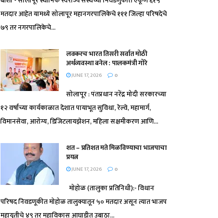
बार्शी - सोलापूर स्थानिक स्वराज्य संस्थेच्या निवडणुकीत एकूण ६१५
मतदार आहेत यामध्ये सोलापूर महानगरपालिकेचे १११ जिल्हा परिषदेचे
७९ तर नगरपालिकेचे...
लवकरच भारत तिसरी सर्वात मोठी
अर्थव्यवस्था बनेल : पालकमंत्री गोरे
JUNE 17, 2026
0
सोलापूर : पंतप्रधान नरेंद्र मोदी सरकारच्या
१२ वर्षांच्या कार्यकाळात देशात पायाभूत सुविधा, रेल्वे, महामार्ग,
विमानसेवा, आरोग्य, डिजिटलायझेशन, महिला सक्षमीकरण आणि...
शत – प्रतिशत मते मिळविण्याचा भाजपाचा
प्रयत्न
JUNE 17, 2026
0
मोहोळ (तालुका प्रतिनिधी):- विधान
परिषद निवडणूकीत मोहोळ तालुक्यातून ५० मतदार असून त्यात भाजप
महायुतीचे ४९ तर महाविकास आघाडीत उबाठा...