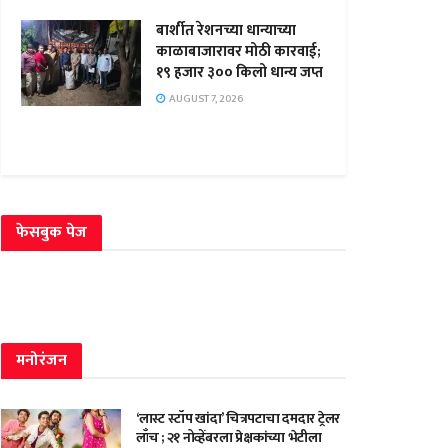
बार्शीत रेशनच्या धान्याच्या
काळाबाजारावर मोठी कारवाई;
१९ हजार ३०० किलो धान्य जप्त
AUGUST 7, 2026
फेसबुक पेज
मनोरंजन
‘लास्ट स्टॉप खांदा’ चित्रपटाचा दमदार ट्रेलर
लाँच ; २१ नोव्हेंबरला प्रेक्षकांच्या भेटीला