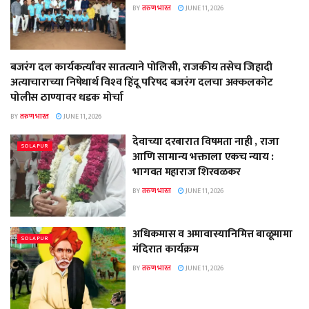
BY
तरुण भारत
JUNE 11, 2026
बजरंग दल कार्यकर्त्यांवर सातत्याने पोलिसी, राजकीय तसेच जिहादी
SOLAPUR
अत्याचाराच्या निषेधार्थ विश्‍व हिंदू परिषद बजरंग दलचा अक्कलकोट
पोलीस ठाण्यावर धडक मोर्चा
BY
तरुण भारत
JUNE 11, 2026
देवाच्या दरबारात विषमता नाही , राजा
SOLAPUR
आणि सामान्य भक्ताला एकच न्याय :
भागवत महाराज शिरवळकर
BY
तरुण भारत
JUNE 11, 2026
अधिकमास व अमावास्यानिमित्त बाळूमामा
SOLAPUR
मंदिरात कार्यक्रम
BY
तरुण भारत
JUNE 11, 2026