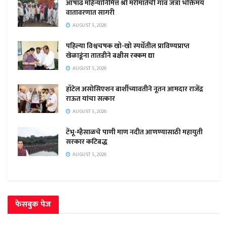
आषाढ महिन्यानिमित्त श्री मरीमातेची गाव जत्रा भक्तिमय
वातावरणात सागरी
AUGUST 5, 2026
पहिल्या विश्वचषक खो-खो स्पर्धेतील प्राविण्यप्राप्त
खेळाडूंना तातडीने बक्षीस रक्कम द्या
AUGUST 5, 2026
हॉटेल असोसिएशन बार्शीच्यावतीने नूतन आमदार राजेंद्र
राऊत यांचा सत्कार
AUGUST 5, 2026
टेंभू-म्हैसाळचे पाणी माण नदीत आणण्यासाठी महायुती
सरकार कटिबद्ध
AUGUST 5, 2026
फेसबुक पेज