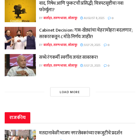
वाद, निषेध आणि फुकटची प्रसिद्धी; चित्रपटसृष्टीचा नवा
फॉर्म्युला?
BY
वार्ताहर, तरुण भारत, सोलापूर
AUGUST 8, 2025
0
Cabinet Decision: गाव-खेड्यांचा चेहरामोहरा बदलणार;
सरकारकडून ८ मोठे निर्णय जाहीर!
BY
वार्ताहर, तरुण भारत, सोलापूर
JULY 29, 2025
0
सच्चे रंगकर्मी स्वर्गीय जयंत सावरकर!
BY
वार्ताहर, तरुण भारत, सोलापूर
JULY 23, 2025
0
LOAD MORE
राजकीय
मतदानावेळी भाजप नगरसेवकांच्या एकजुटीचे प्रदर्शन