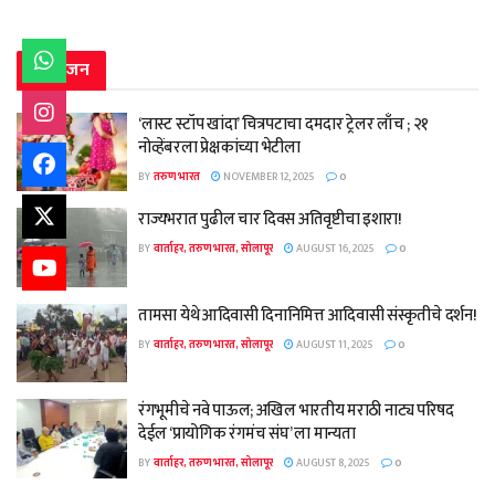
मनोरंजन
‘लास्ट स्टॉप खांदा’ चित्रपटाचा दमदार ट्रेलर लाँच ; २१
नोव्हेंबरला प्रेक्षकांच्या भेटीला
BY
तरुण भारत
NOVEMBER 12, 2025
0
राज्यभरात पुढील चार दिवस अतिवृष्टीचा इशारा!
BY
वार्ताहर, तरुण भारत, सोलापूर
AUGUST 16, 2025
0
तामसा येथे आदिवासी दिनानिमित्त आदिवासी संस्कृतीचे दर्शन!
BY
वार्ताहर, तरुण भारत, सोलापूर
AUGUST 11, 2025
0
रंगभूमीचे नवे पाऊल; अखिल भारतीय मराठी नाट्य परिषद
देईल ‘प्रायोगिक रंगमंच संघ’ ला मान्यता
BY
वार्ताहर, तरुण भारत, सोलापूर
AUGUST 8, 2025
0