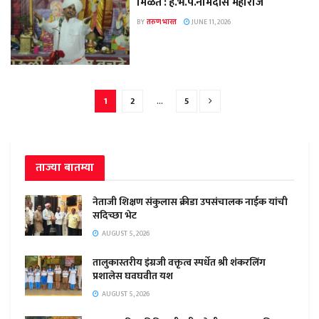
मिळते : ह.भ.प.नामदास महाराज
BY
तरुण भारत
JUNE 11, 2026
1
2
…
5
ताज्या बातम्या
नेताजी शिक्षण संकुलास क्रीडा उपसंचालक नाईक यांची
सदिच्छा भेट
AUGUST 5, 2026
तालुकास्तरीय इंग्रजी वक्तृत्व स्पर्धेत श्री शंकरलिंग
प्रशालेस घवघवीत यश
AUGUST 5, 2026