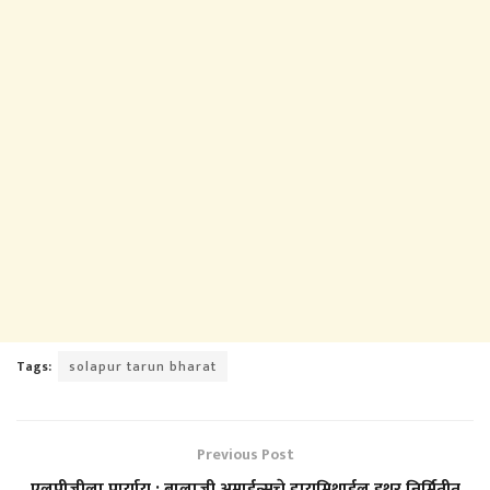
Tags:
solapur tarun bharat
Previous Post
एलपीजीला पार्याय ; बालाजी अमाईन्सचे डायमिथाईल इथर निर्मितीत