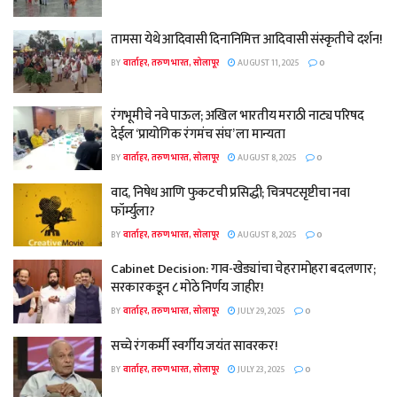
तामसा येथे आदिवासी दिनानिमित्त आदिवासी संस्कृतीचे दर्शन!
BY
वार्ताहर, तरुण भारत, सोलापूर
AUGUST 11, 2025
0
रंगभूमीचे नवे पाऊल; अखिल भारतीय मराठी नाट्य परिषद
देईल ‘प्रायोगिक रंगमंच संघ’ ला मान्यता
BY
वार्ताहर, तरुण भारत, सोलापूर
AUGUST 8, 2025
0
वाद, निषेध आणि फुकटची प्रसिद्धी; चित्रपटसृष्टीचा नवा
फॉर्म्युला?
BY
वार्ताहर, तरुण भारत, सोलापूर
AUGUST 8, 2025
0
Cabinet Decision: गाव-खेड्यांचा चेहरामोहरा बदलणार;
सरकारकडून ८ मोठे निर्णय जाहीर!
BY
वार्ताहर, तरुण भारत, सोलापूर
JULY 29, 2025
0
सच्चे रंगकर्मी स्वर्गीय जयंत सावरकर!
BY
वार्ताहर, तरुण भारत, सोलापूर
JULY 23, 2025
0