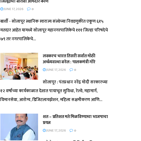
जिल्ह्याचा बारावा आमदार कोण
JUNE 17, 2026
0
बार्शी - सोलापूर स्थानिक स्वराज्य संस्थेच्या निवडणुकीत एकूण ६१५
मतदार आहेत यामध्ये सोलापूर महानगरपालिकेचे १११ जिल्हा परिषदेचे
७९ तर नगरपालिकेचे...
लवकरच भारत तिसरी सर्वात मोठी
अर्थव्यवस्था बनेल : पालकमंत्री गोरे
JUNE 17, 2026
0
सोलापूर : पंतप्रधान नरेंद्र मोदी सरकारच्या
१२ वर्षांच्या कार्यकाळात देशात पायाभूत सुविधा, रेल्वे, महामार्ग,
विमानसेवा, आरोग्य, डिजिटलायझेशन, महिला सक्षमीकरण आणि...
शत – प्रतिशत मते मिळविण्याचा भाजपाचा
प्रयत्न
JUNE 17, 2026
0