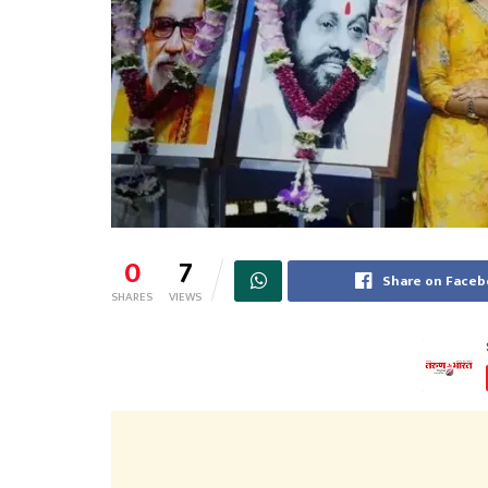
0
7
Share on Face
SHARES
VIEWS