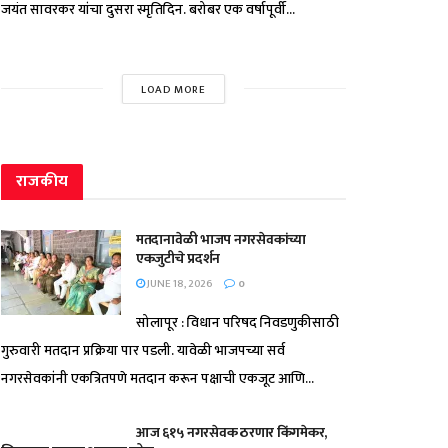
जयंत सावरकर यांचा दुसरा स्मृतिदिन. बरोबर एक वर्षापूर्वी...
LOAD MORE
राजकीय
मतदानावेळी भाजप नगरसेवकांच्या
एकजुटीचे प्रदर्शन
JUNE 18, 2026
0
सोलापूर : विधान परिषद निवडणुकीसाठी
गुरुवारी मतदान प्रक्रिया पार पडली. यावेळी भाजपच्या सर्व
नगरसेवकांनी एकत्रितपणे मतदान करून पक्षाची एकजूट आणि...
आज ६१५ नगरसेवक ठरणार किंगमेकर,