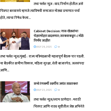
तभा फ्लॅश न्यूज : वाद निर्माण होतील असे
चित्रपट बनवायचे म्हणजे त्याविषयी समाजात मोठ्या प्रमाणात चर्चा
होते, त्याचा निषेध केला...
Cabinet Decision: गाव-खेड्यांचा
चेहरामोहरा बदलणार; सरकारकडून ८ मोठे
निर्णय जाहीर!
JULY 29, 2025
0
तभा फ्लॅश न्यूज/मुंबई : राज्य मंत्रिमंडळाची महत्त्वपूर्ण बैठक पार पडली.
या बैठकीत ग्रामीण विकास, महिला सुरक्षा, शेती बाजारपेठ, जलसंपदा
आणि...
सच्चे रंगकर्मी स्वर्गीय जयंत सावरकर!
JULY 23, 2025
0
तभा फ्लॅश न्यूज/श्याम ठाणेदार : मराठी
चित्रपट आणि नाट्य सृष्टीतील जेष्ठ अभिनेते