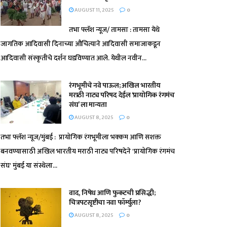
AUGUST 11, 2025
0
तभा फ्लॅश न्यूज/ तामसा : तामसा येथे
जागतिक आदिवासी दिनाच्या औचित्याने आदिवासी समाजाकडून
आदिवासी संस्कृतीचे दर्शन घडविण्यात आले. येथील नवीन...
रंगभूमीचे नवे पाऊल; अखिल भारतीय
मराठी नाट्य परिषद देईल ‘प्रायोगिक रंगमंच
संघ’ ला मान्यता
AUGUST 8, 2025
0
तभा फ्लॅश न्यूज/मुंबई : प्रायोगिक रंगभूमीला भक्कम आणि सशक्त
बनवण्यासाठी अखिल भारतीय मराठी नाट्य परिषदेने 'प्रायोगिक रंगमंच
संघ' मुंबई या संस्थेला...
वाद, निषेध आणि फुकटची प्रसिद्धी;
चित्रपटसृष्टीचा नवा फॉर्म्युला?
AUGUST 8, 2025
0