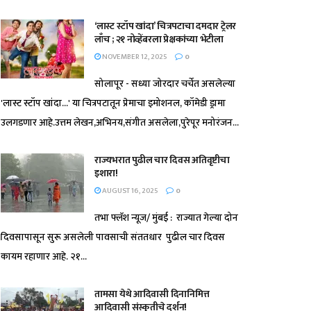
‘लास्ट स्टॉप खांदा’ चित्रपटाचा दमदार ट्रेलर
लाँच ; २१ नोव्हेंबरला प्रेक्षकांच्या भेटीला
NOVEMBER 12, 2025
0
सोलापूर - सध्या जोरदार चर्चेत असलेल्या
'लास्ट स्टॉप खांदा...' या चित्रपटातून प्रेमाचा इमोशनल, कॉमेडी ड्रामा
उलगडणार आहे.उत्तम लेखन,अभिनय,संगीत असलेला,पुरेपूर मनोरंजन...
राज्यभरात पुढील चार दिवस अतिवृष्टीचा
इशारा!
AUGUST 16, 2025
0
तभा फ्लॅश न्यूज/ मुंबई : राज्यात गेल्या दोन
दिवसापासून सुरू असलेली पावसाची संततधार पुढील चार दिवस
कायम रहाणार आहे. २१...
तामसा येथे आदिवासी दिनानिमित्त
आदिवासी संस्कृतीचे दर्शन!