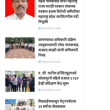
महेश गायकवाड यांची महाराष्ट्र
राज्य मराठी पत्रकार संघाच्या
पत्रकार हल्ला विरोधी समितीवर
महाराष्ट्र प्रदेश सरचिटणीस पदी
नियुक्ती
AUGUST 8, 2026
ग्रामपंचायत अधिकारी दक्षिण
तालुकाध्यपदी रमेश गायकवाड,
सज्जाद काझी यांची सचिवपदी
निवड
AUGUST 8, 2026
ए. जी. पाटील इन्स्टिट्यूटमध्ये
सोलापूरचे पहिले बजाज STEP
ईव्ही प्रशिक्षण केंद्र सुरू!
AUGUST 8, 2026
मिडवाईफपासून मेट्रनपर्यंतचा
३१ वर्षांचा सेवाप्रवास