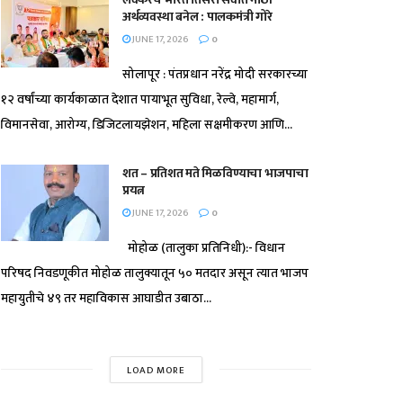
अर्थव्यवस्था बनेल : पालकमंत्री गोरे
JUNE 17, 2026
0
सोलापूर : पंतप्रधान नरेंद्र मोदी सरकारच्या
१२ वर्षांच्या कार्यकाळात देशात पायाभूत सुविधा, रेल्वे, महामार्ग,
विमानसेवा, आरोग्य, डिजिटलायझेशन, महिला सक्षमीकरण आणि...
शत – प्रतिशत मते मिळविण्याचा भाजपाचा
प्रयत्न
JUNE 17, 2026
0
मोहोळ (तालुका प्रतिनिधी):- विधान
परिषद निवडणूकीत मोहोळ तालुक्यातून ५० मतदार असून त्यात भाजप
महायुतीचे ४९ तर महाविकास आघाडीत उबाठा...
LOAD MORE