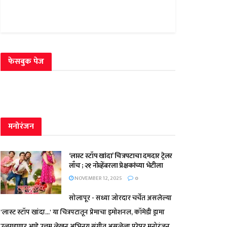
फेसबुक पेज
मनोरंजन
‘लास्ट स्टॉप खांदा’ चित्रपटाचा दमदार ट्रेलर
लाँच ; २१ नोव्हेंबरला प्रेक्षकांच्या भेटीला
NOVEMBER 12, 2025
0
सोलापूर - सध्या जोरदार चर्चेत असलेल्या
'लास्ट स्टॉप खांदा...' या चित्रपटातून प्रेमाचा इमोशनल, कॉमेडी ड्रामा
उलगडणार आहे.उत्तम लेखन,अभिनय,संगीत असलेला,पुरेपूर मनोरंजन...