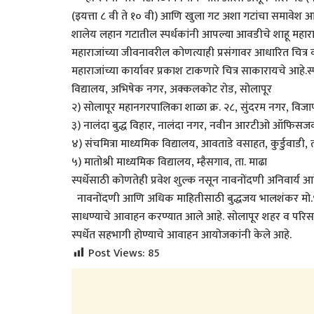
(इयत्ता ८ वी ते १० वी) आणि खुला गट अशा गटांचा समावेश आहे.
शालेय लहान गटातील स्पर्धकांनी आपल्या आवडीचे शाहू महाराजा
महाराजांच्या जीवनावरील कोणत्याही प्रसंगावर आधारित चित्र 
महाराजांच्या कार्यावर प्रकाश टाकणारे चित्र साकारायचे आहे
विद्यालय, अभिषेक नगर, अक्कलकोट रोड, सोलापूर
२) सोलापूर महानगरपालिका शाळा क्र. २८, सुंदरम नगर, विजाप
३) नालंदा बुद्ध विहार, नालंदा नगर, नवीन आरटीओ ऑफिसजव
४) संचमित्रा माध्यमिक विद्यालय, आवताडे वसाहत, कुर्डुवाडी, त
५) मातोश्री माध्यमिक विद्यालय, म्हैसगाव, ता. माढा
स्पर्धेसाठी कोणतेही प्रवेश शुल्क नसून नावनोंदणी अनिवार्य आह
नावनोंदणी आणि अधिक माहितीसाठी बुद्धजय भालशंकर मो.९
साधण्याचे आवाहन करण्यात आले आहे. सोलापूर शहर व परिसरात
स्पर्धेत सहभागी होण्याचे आवाहन आयोजकांनी केले आहे.
Post Views:
85