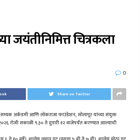
च्या जयंतीनिमित्त चित्रकला
0
book
Share on Twitter
्त सम्यक अकॅडमी आणि लोकराजा फाउंडेशन, सोलापूर यांच्या संयुक्त
ून २०२६ रोजी सकाळी ९.३० ते दुपारी १२ वाजेपर्यंत करण्यात आल्याची
६ ते १० वर्षे), शालेय लहान गट (इयत्ता ५ वी ते ७ वी), शालेय मोठा गट