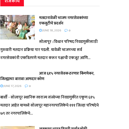
राजकीय
मतदानावेळी भाजप नगरसेवकांच्या
एकजुटीचे प्रदर्शन
JUNE 18, 2026
0
सोलापूर : विधान परिषद निवडणुकीसाठी
गुरुवारी मतदान प्रक्रिया पार पडली. यावेळी भाजपच्या सर्व
नगरसेवकांनी एकत्रितपणे मतदान करून पक्षाची एकजूट आणि...
आज ६१५ नगरसेवक ठरणार किंगमेकर,
जिल्ह्याचा बारावा आमदार कोण
JUNE 17, 2026
0
बार्शी - सोलापूर स्थानिक स्वराज्य संस्थेच्या निवडणुकीत एकूण ६१५
मतदार आहेत यामध्ये सोलापूर महानगरपालिकेचे १११ जिल्हा परिषदेचे
७९ तर नगरपालिकेचे...
लवकरच भारत तिसरी सर्वात मोठी