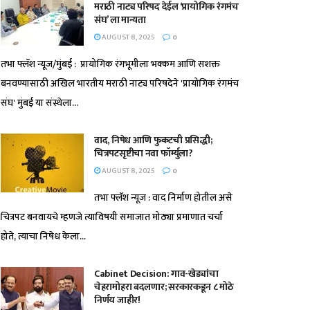
मराठी नाट्य परिषद देईल ‘प्रायोगिक रंगमंच
संघ’ ला मान्यता
AUGUST 8, 2025
0
तभा फ्लॅश न्यूज/मुंबई : प्रायोगिक रंगभूमीला भक्कम आणि सशक्त
बनवण्यासाठी अखिल भारतीय मराठी नाट्य परिषदेने 'प्रायोगिक रंगमंच
संघ' मुंबई या संस्थेला...
वाद, निषेध आणि फुकटची प्रसिद्धी;
चित्रपटसृष्टीचा नवा फॉर्म्युला?
AUGUST 8, 2025
0
तभा फ्लॅश न्यूज : वाद निर्माण होतील असे
चित्रपट बनवायचे म्हणजे त्याविषयी समाजात मोठ्या प्रमाणात चर्चा
होते, त्याचा निषेध केला...
Cabinet Decision: गाव-खेड्यांचा
चेहरामोहरा बदलणार; सरकारकडून ८ मोठे
निर्णय जाहीर!