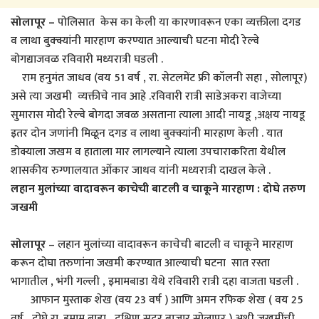
सोलापूर –
पोलिसात केस का केली या कारणावरून एका व्यक्तीला दगड
व लाथा बुक्क्यांनी मारहाण करण्यात आल्याची घटना मोदी रेल्वे
बोगद्याजवळ रविवारी मध्यरात्री घडली .
राम हनुमंत जाधव (वय 51 वर्ष , रा. सेटलमेंट फ्री कॉलनी सहा , सोलापूर)
असे त्या जखमी व्यक्तीचे नाव आहे .रविवारी रात्री साडेअकरा वाजेच्या
सुमारास मोदी रेल्वे बोगदा जवळ असताना त्याला आदी नायडू ,अक्षय नायडू
इतर दोन जणांनी मिळून दगड व लाथा बुक्क्यांनी मारहाण केली . यात
डोक्याला जखम व हाताला मार लागल्याने त्याला उपचाराकरिता येथील
शासकीय रुग्णालयात ओंकार जाधव यांनी मध्यरात्री दाखल केले .
लहान मुलांच्या वादावरून काचेची बाटली व चाकूने मारहाण : दोघे तरुण
जखमी
सोलापूर
– लहान मुलांच्या वादावरून काचेची बाटली व चाकूने मारहाण
करून दोघा तरुणांना जखमी करण्यात आल्याची घटना सात रस्ता
भागातील , भंगी गल्ली , इमामबाडा येथे रविवारी रात्री दहा वाजता घडली .
आफान मुस्ताक शेख (वय 23 वर्ष ) आणि अमन रफिक शेख ( वय 25
वर्ष , दोघे रा. इमाम बाडा , दक्षिण सदर बाजार सोलापूर ) अशी जखमींची