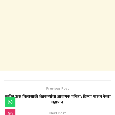
Previous Post
थकीत ऊस बिलासाठी शेतकऱ्यांचा आक्रमक पवित्रा; ठिय्या मारून केला
चहापान
Next Post