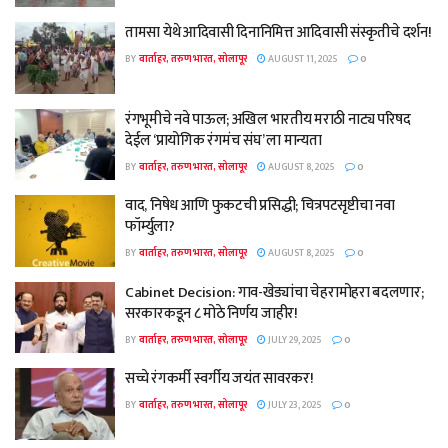
तामसा येथे आदिवासी दिनानिमित्त आदिवासी संस्कृतीचे दर्शन!
BY
वार्ताहर, तरुण भारत, सोलापूर
AUGUST 11, 2025
0
रंगभूमीचे नवे पाऊल; अखिल भारतीय मराठी नाट्य परिषद
देईल ‘प्रायोगिक रंगमंच संघ’ ला मान्यता
BY
वार्ताहर, तरुण भारत, सोलापूर
AUGUST 8, 2025
0
वाद, निषेध आणि फुकटची प्रसिद्धी; चित्रपटसृष्टीचा नवा
फॉर्म्युला?
BY
वार्ताहर, तरुण भारत, सोलापूर
AUGUST 8, 2025
0
Cabinet Decision: गाव-खेड्यांचा चेहरामोहरा बदलणार;
सरकारकडून ८ मोठे निर्णय जाहीर!
BY
वार्ताहर, तरुण भारत, सोलापूर
JULY 29, 2025
0
सच्चे रंगकर्मी स्वर्गीय जयंत सावरकर!
BY
वार्ताहर, तरुण भारत, सोलापूर
JULY 23, 2025
0