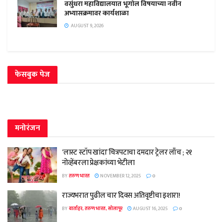
वसुंधरा महाविद्यालयात भूगोल विषयाच्या नवीन
अभ्यासक्रमावर कार्यशाळा
AUGUST 9, 2026
फेसबुक पेज
मनोरंजन
‘लास्ट स्टॉप खांदा’ चित्रपटाचा दमदार ट्रेलर लाँच ; २१
नोव्हेंबरला प्रेक्षकांच्या भेटीला
BY
तरुण भारत
NOVEMBER 12, 2025
0
राज्यभरात पुढील चार दिवस अतिवृष्टीचा इशारा!
BY
वार्ताहर, तरुण भारत, सोलापूर
AUGUST 16, 2025
0