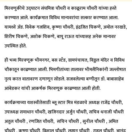
मिरवणुकीचे उद्घाटन संघमित्रा चौधरी व काळूराम चौधरी यांच्या हस्ते
करण्यात आले. कार्यक्रमात विविध मान्यवरांचा सत्कार करण्यात आला.
यामध्ये अ‍ॅड. विवेक गजशिव, कृष्णा चौधरी, इंद्रजित चिकणे, अमोल नरखडे,
शिरीष चिकणे, अशोक चिकणे, बापू राऊत यांच्यासह अनेक मान्यवर
उपस्थित होते.
ही भव्य मिरवणूक भीमनगर, बस स्टँड, ग्रामपंचायत, विठ्ठल मंदिर व विविध
चौकातून काढण्यात आली. भिमगीतांच्या तालावर भीमसैनिकांनी जल्लोषात
नृत्य करत वातावरण दणाणून सोडले. सजवलेल्या बग्गीतून डॉ. बाबासाहेब
आंबेडकर यांची आकर्षक मिरवणूक काढण्यात आली होती.
कार्यक्रमाच्या यशस्वीतेसाठी ब्लू स्टार मित्र मंडळाचे अध्यक्ष राजेंद्र चौधरी,
उपाध्यक्ष समाधान चौधरी, खजिनदार अर्जुन चौधरी, सचिव धनाजी चौधरी
अतुल चौधरी , रणजित चौधरी, सचिन चौधरी , सुनील चौधरी , अमित
चौधरी , कृष्णा चौधरी, विशाल चौधरी, लखन चौधरी , राहुल चौधरी, आनंद