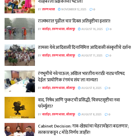
नोव्हेंबरला प्रेक्षकांच्या भेटीला
BY
तरुण भारत
NOVEMBER 12, 2025
0
राज्यभरात पुढील चार दिवस अतिवृष्टीचा इशारा!
BY
वार्ताहर, तरुण भारत, सोलापूर
AUGUST 16, 2025
0
तामसा येथे आदिवासी दिनानिमित्त आदिवासी संस्कृतीचे दर्शन!
BY
वार्ताहर, तरुण भारत, सोलापूर
AUGUST 11, 2025
0
रंगभूमीचे नवे पाऊल; अखिल भारतीय मराठी नाट्य परिषद
देईल ‘प्रायोगिक रंगमंच संघ’ ला मान्यता
BY
वार्ताहर, तरुण भारत, सोलापूर
AUGUST 8, 2025
0
वाद, निषेध आणि फुकटची प्रसिद्धी; चित्रपटसृष्टीचा नवा
फॉर्म्युला?
BY
वार्ताहर, तरुण भारत, सोलापूर
AUGUST 8, 2025
0
Cabinet Decision: गाव-खेड्यांचा चेहरामोहरा बदलणार;
सरकारकडून ८ मोठे निर्णय जाहीर!