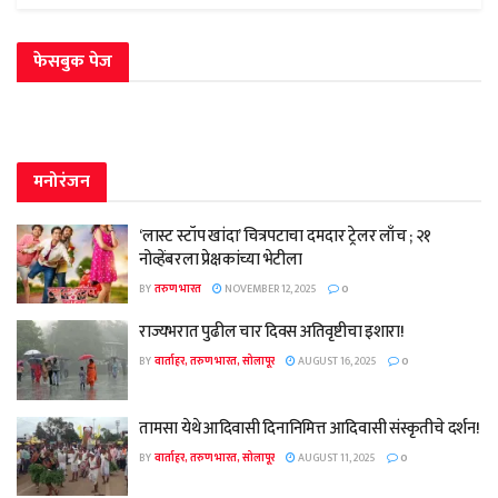
फेसबुक पेज
मनोरंजन
‘लास्ट स्टॉप खांदा’ चित्रपटाचा दमदार ट्रेलर लाँच ; २१
नोव्हेंबरला प्रेक्षकांच्या भेटीला
BY
तरुण भारत
NOVEMBER 12, 2025
0
राज्यभरात पुढील चार दिवस अतिवृष्टीचा इशारा!
BY
वार्ताहर, तरुण भारत, सोलापूर
AUGUST 16, 2025
0
तामसा येथे आदिवासी दिनानिमित्त आदिवासी संस्कृतीचे दर्शन!
BY
वार्ताहर, तरुण भारत, सोलापूर
AUGUST 11, 2025
0