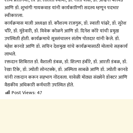
राज्य प्रतिनिधी, तर डॉ. ललिता स्वामी, डॉ. नीता पोळ, डॉ. अश्विनी बलवंडे
आणि डॉ. शुभांगी गायकवाड यांनी कार्यकारिणी सदस्य म्हणून पदभार
स्वीकारला.
कार्यक्रमास माजी अध्यक्षा डॉ. कौशल्य राजगुरू, डॉ. स्वाती पांढरे, डॉ. सुरेश
चौरे, डॉ. मुंडेवारी, डॉ. विवेक कोळगे आणि डॉ. दिनेश कोरे यांची प्रमुख
उपस्थिती होती. कार्यक्रमाचे सूत्रसंचालन संतोष पोतदार यांनी केले. डॉ.
महेश कानडे आणि डॉ. सचिन देशमुख यांचे कार्यक्रमासाठी मोलाचे सहकार्य
लाभले.
रक्तदान शिबिरात डॉ. वैशाली डंबळ, डॉ. शिल्पा हंबीरे, डॉ. आरती डंबळ, डॉ.
रेखा टिके, डॉ. ज्योती सोनटक्के, डॉ. अस्मिता साबळे आणि डॉ. ज्योती कानडे
यांनी रक्तदान करून सहभाग नोंदवला. यावेळी मोठ्या संख्येने डॉक्टर आणि
वैद्यकीय अधिकारी कर्मचारी उपस्थित होते.
Post Views:
47