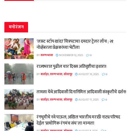
मनोरंजन
‘लास्ट स्टॉप खांदा’ चित्रपटाचा दमदार ट्रेलर लाँच ; २१
नोव्हेंबरला प्रेक्षकांच्या भेटीला
BY
तरुण भारत
NOVEMBER 12, 2025
0
राज्यभरात पुढील चार दिवस अतिवृष्टीचा इशारा!
BY
वार्ताहर, तरुण भारत, सोलापूर
AUGUST 16, 2025
0
तामसा येथे आदिवासी दिनानिमित्त आदिवासी संस्कृतीचे दर्शन!
BY
वार्ताहर, तरुण भारत, सोलापूर
AUGUST 11, 2025
0
रंगभूमीचे नवे पाऊल; अखिल भारतीय मराठी नाट्य परिषद
देईल ‘प्रायोगिक रंगमंच संघ’ ला मान्यता