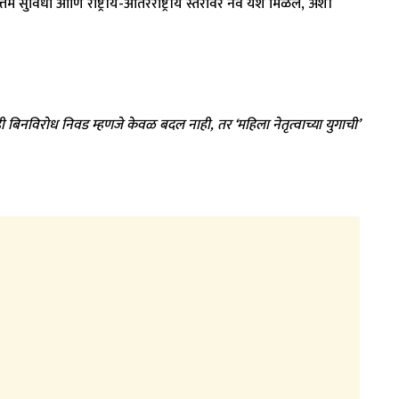
्तम सुविधा आणि राष्ट्रीय-आंतरराष्ट्रीय स्तरावर नवे यश मिळेल, अशी
ी ही बिनविरोध निवड म्हणजे केवळ बदल नाही
,
तर ‘महिला नेतृत्वाच्या युगाची’