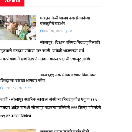
राजकीय
मतदानावेळी भाजप नगरसेवकांच्या
एकजुटीचे प्रदर्शन
JUNE 18, 2026
0
सोलापूर : विधान परिषद निवडणुकीसाठी
गुरुवारी मतदान प्रक्रिया पार पडली. यावेळी भाजपच्या सर्व
नगरसेवकांनी एकत्रितपणे मतदान करून पक्षाची एकजूट आणि...
आज ६१५ नगरसेवक ठरणार किंगमेकर,
जिल्ह्याचा बारावा आमदार कोण
JUNE 17, 2026
0
बार्शी - सोलापूर स्थानिक स्वराज्य संस्थेच्या निवडणुकीत एकूण ६१५
मतदार आहेत यामध्ये सोलापूर महानगरपालिकेचे १११ जिल्हा परिषदेचे
७९ तर नगरपालिकेचे...
लवकरच भारत तिसरी सर्वात मोठी