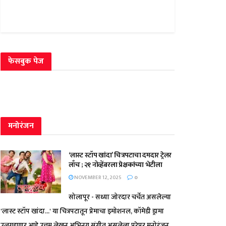
फेसबुक पेज
मनोरंजन
‘लास्ट स्टॉप खांदा’ चित्रपटाचा दमदार ट्रेलर
लाँच ; २१ नोव्हेंबरला प्रेक्षकांच्या भेटीला
NOVEMBER 12, 2025
0
सोलापूर - सध्या जोरदार चर्चेत असलेल्या
'लास्ट स्टॉप खांदा...' या चित्रपटातून प्रेमाचा इमोशनल, कॉमेडी ड्रामा
उलगडणार आहे.उत्तम लेखन,अभिनय,संगीत असलेला,पुरेपूर मनोरंजन...