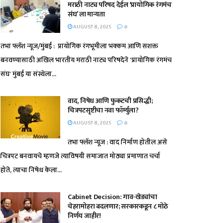
मराठी नाट्य परिषद देईल ‘प्रायोगिक रंगमंच
संघ’ ला मान्यता
AUGUST 8, 2025
0
तभा फ्लॅश न्यूज/मुंबई : प्रायोगिक रंगभूमीला भक्कम आणि सशक्त
बनवण्यासाठी अखिल भारतीय मराठी नाट्य परिषदेने 'प्रायोगिक रंगमंच
संघ' मुंबई या संस्थेला...
वाद, निषेध आणि फुकटची प्रसिद्धी;
चित्रपटसृष्टीचा नवा फॉर्म्युला?
AUGUST 8, 2025
0
तभा फ्लॅश न्यूज : वाद निर्माण होतील असे
चित्रपट बनवायचे म्हणजे त्याविषयी समाजात मोठ्या प्रमाणात चर्चा
होते, त्याचा निषेध केला...
Cabinet Decision: गाव-खेड्यांचा
चेहरामोहरा बदलणार; सरकारकडून ८ मोठे
निर्णय जाहीर!