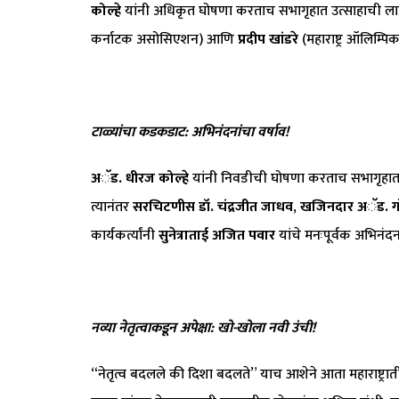
कोल्हे
यांनी अधिकृत घोषणा करताच सभागृहात उत्साहाची ल
कर्नाटक असोसिएशन) आणि
प्रदीप खांडरे
(महाराष्ट्र ऑलिम्प
टाळ्यांचा कडकडाट: अभिनंदनांचा वर्षाव!
अॅड. धीरज कोल्हे
यांनी निवडीची घोषणा करताच सभागृहात
त्यानंतर
सरचिटणीस डॉ. चंद्रजीत जाधव
,
खजिनदार अॅड. गोव
कार्यकर्त्यांनी
सुनेत्राताई अजित पवार
यांचे मनःपूर्वक अभिनंदन
नव्या नेतृत्वाकडून अपेक्षा: खो-खोला नवी उंची!
“नेतृत्व बदलले की दिशा बदलते” याच आशेने आता महाराष्ट्रातील 