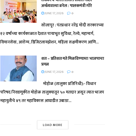
अर्थव्यवस्था बनेल : पालकमंत्री गोरे
JUNE 17, 2026
0
सोलापूर : पंतप्रधान नरेंद्र मोदी सरकारच्या
१२ वर्षांच्या कार्यकाळात देशात पायाभूत सुविधा, रेल्वे, महामार्ग,
विमानसेवा, आरोग्य, डिजिटलायझेशन, महिला सक्षमीकरण आणि...
शत – प्रतिशत मते मिळविण्याचा भाजपाचा
प्रयत्न
JUNE 17, 2026
0
मोहोळ (तालुका प्रतिनिधी):- विधान
परिषद निवडणूकीत मोहोळ तालुक्यातून ५० मतदार असून त्यात भाजप
महायुतीचे ४९ तर महाविकास आघाडीत उबाठा...
LOAD MORE