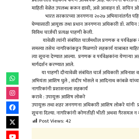
प्रशासनाला सहकार्य करणे आवश्यक आहे. घरगणना करताना प्रग
माहिती वेळेत उपलब्ध करून द्यावी, असे आवाहन डॉ. सचिन ओम्ब
भारत सरकारच्या जनगणना २०२७ अभियानांतर्गत पहिल्या 
घेण्यासाठी आयुक्त तथा प्रधान जनगणना अधिकारी डॉ. सचिन
विविध चार्जची प्रत्यक्ष पाहणी केली.
यावेळी त्यांनी संबंधित चार्जमधील प्रगणक व पर्यवेक्षक य
समस्या तसेच नागरिकांकडून मिळणारे सहकार्य याबाबत माहित
त्या सूचना देण्यात आल्या. प्रगणक व पर्यवेक्षकांना येणाऱ्या 
मार्गदर्शन करण्यात आले.
या पाहणी दौऱ्यावेळी संबंधित चार्ज अधिकारी अविनाश वाघम
अभियंता आशिष घुले , संदीप भोसले व आदिनाथ कांबळे यांच्या
नागरिकांनी प्रशासनाला सहकार्य
करावे : उपायुक्त आशिष लोकरे
उपायुक्त तथा शहर जनगणना अधिकारी आशिष लोकरे यांनी प्रगण
सूचना दिल्या. नागरिकांनी कोणतीही भीती अथवा गैरसमज न बा
Post Views:
42