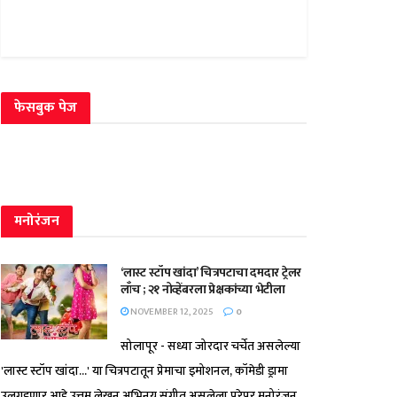
फेसबुक पेज
मनोरंजन
‘लास्ट स्टॉप खांदा’ चित्रपटाचा दमदार ट्रेलर
लाँच ; २१ नोव्हेंबरला प्रेक्षकांच्या भेटीला
NOVEMBER 12, 2025
0
सोलापूर - सध्या जोरदार चर्चेत असलेल्या
'लास्ट स्टॉप खांदा...' या चित्रपटातून प्रेमाचा इमोशनल, कॉमेडी ड्रामा
उलगडणार आहे.उत्तम लेखन,अभिनय,संगीत असलेला,पुरेपूर मनोरंजन...