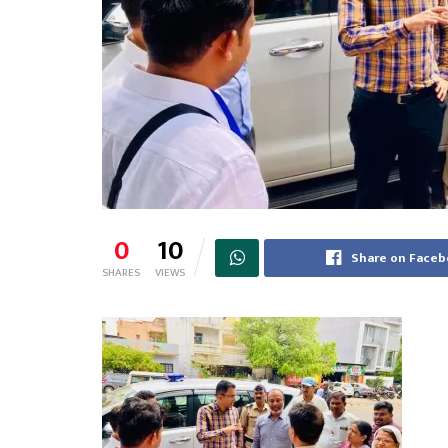
0
10
Share on Face
SHARES
VIEWS