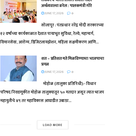
अर्थव्यवस्था बनेल : पालकमंत्री गोरे
JUNE 17, 2026
0
सोलापूर : पंतप्रधान नरेंद्र मोदी सरकारच्या
१२ वर्षांच्या कार्यकाळात देशात पायाभूत सुविधा, रेल्वे, महामार्ग,
विमानसेवा, आरोग्य, डिजिटलायझेशन, महिला सक्षमीकरण आणि...
शत – प्रतिशत मते मिळविण्याचा भाजपाचा
प्रयत्न
JUNE 17, 2026
0
मोहोळ (तालुका प्रतिनिधी):- विधान
परिषद निवडणूकीत मोहोळ तालुक्यातून ५० मतदार असून त्यात भाजप
महायुतीचे ४९ तर महाविकास आघाडीत उबाठा...
LOAD MORE