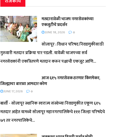
राजकीय
मतदानावेळी भाजप नगरसेवकांच्या
एकजुटीचे प्रदर्शन
JUNE 18, 2026
0
सोलापूर : विधान परिषद निवडणुकीसाठी
गुरुवारी मतदान प्रक्रिया पार पडली. यावेळी भाजपच्या सर्व
नगरसेवकांनी एकत्रितपणे मतदान करून पक्षाची एकजूट आणि...
आज ६१५ नगरसेवक ठरणार किंगमेकर,
जिल्ह्याचा बारावा आमदार कोण
JUNE 17, 2026
0
बार्शी - सोलापूर स्थानिक स्वराज्य संस्थेच्या निवडणुकीत एकूण ६१५
मतदार आहेत यामध्ये सोलापूर महानगरपालिकेचे १११ जिल्हा परिषदेचे
७९ तर नगरपालिकेचे...
लवकरच भारत तिसरी सर्वात मोठी