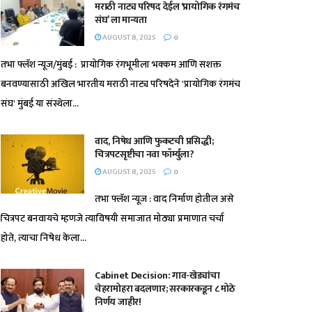
मराठी नाट्य परिषद देईल ‘प्रायोगिक रंगमंच
संघ’ ला मान्यता
AUGUST 8, 2025
0
तभा फ्लॅश न्यूज/मुंबई : प्रायोगिक रंगभूमीला भक्कम आणि सशक्त
बनवण्यासाठी अखिल भारतीय मराठी नाट्य परिषदेने 'प्रायोगिक रंगमंच
संघ' मुंबई या संस्थेला...
वाद, निषेध आणि फुकटची प्रसिद्धी;
चित्रपटसृष्टीचा नवा फॉर्म्युला?
AUGUST 8, 2025
0
तभा फ्लॅश न्यूज : वाद निर्माण होतील असे
चित्रपट बनवायचे म्हणजे त्याविषयी समाजात मोठ्या प्रमाणात चर्चा
होते, त्याचा निषेध केला...
Cabinet Decision: गाव-खेड्यांचा
चेहरामोहरा बदलणार; सरकारकडून ८ मोठे
निर्णय जाहीर!