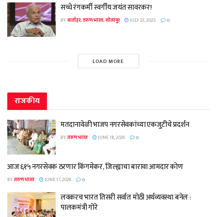
सच्चे रंगकर्मी स्वर्गीय जयंत सावरकर!
BY
वार्ताहर, तरुण भारत, सोलापूर
JULY 23, 2025
0
LOAD MORE
राजकीय
मतदानावेळी भाजप नगरसेवकांच्या एकजुटीचे प्रदर्शन
BY
तरुण भारत
JUNE 18, 2026
0
आज ६१५ नगरसेवक ठरणार किंगमेकर, जिल्ह्याचा बारावा आमदार कोण
BY
तरुण भारत
JUNE 17, 2026
0
लवकरच भारत तिसरी सर्वात मोठी अर्थव्यवस्था बनेल :
पालकमंत्री गोरे