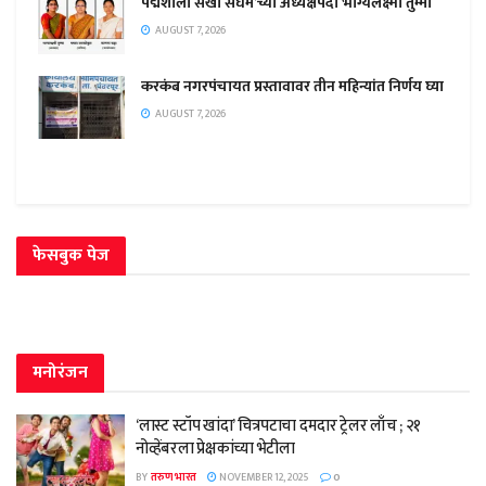
पद्मशाली सखी संघम’च्या अध्यक्षपदी भाग्यलक्ष्मी तुम्मा
AUGUST 7, 2026
करकंब नगरपंचायत प्रस्तावावर तीन महिन्यांत निर्णय घ्या
AUGUST 7, 2026
फेसबुक पेज
मनोरंजन
‘लास्ट स्टॉप खांदा’ चित्रपटाचा दमदार ट्रेलर लाँच ; २१
नोव्हेंबरला प्रेक्षकांच्या भेटीला
BY
तरुण भारत
NOVEMBER 12, 2025
0