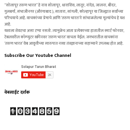
“सोलापूर तरुण भारत” हे नाव सोलापूर, धाराशिव, लातूर, नांदेड, जालना, बीदर,
गुलबर्गा, संभाजीनगर (औरंगाबाद ), सातारा, सांगली, कोल्हापूर या जिल्ह्यात सर्वांच्या
परिचयाचे आहे. वाचकांच्या प्रेमाचे आणि ‘तरुण भारत’ने सांभाळलेल्या मूल्यांचेच हे यश
आहे.
यशाला शेवटचा असा टप्पा नसतो. त्यामुळेच आता प्रत्येकाच्या हातातील स्मार्ट फोनवर,
टेबलवरील कॉम्प्युटर स्क्रीनवर ‘तरुण भारत’ वाचता येईल. जगभरातील वाचकांना
‘तरुण भारत’ वेब आवृत्तीच्या स्वरुपात नव्या तंत्रज्ञानाच्या सहाय्याने उपलब्ध होत आहे.
Subscribe Our Youtube Channel
वेबसाईट दर्शक