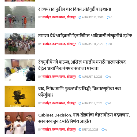
राज्यभरात पुढील चार दिवस अतिवृष्टीचा इशारा!
BY
वार्ताहर, तरुण भारत, सोलापूर
AUGUST 16, 2025
0
तामसा येथे आदिवासी दिनानिमित्त आदिवासी संस्कृतीचे दर्शन!
BY
वार्ताहर, तरुण भारत, सोलापूर
AUGUST 11, 2025
0
रंगभूमीचे नवे पाऊल; अखिल भारतीय मराठी नाट्य परिषद
देईल ‘प्रायोगिक रंगमंच संघ’ ला मान्यता
BY
वार्ताहर, तरुण भारत, सोलापूर
AUGUST 8, 2025
0
वाद, निषेध आणि फुकटची प्रसिद्धी; चित्रपटसृष्टीचा नवा
फॉर्म्युला?
BY
वार्ताहर, तरुण भारत, सोलापूर
AUGUST 8, 2025
0
Cabinet Decision: गाव-खेड्यांचा चेहरामोहरा बदलणार;
सरकारकडून ८ मोठे निर्णय जाहीर!
BY
वार्ताहर, तरुण भारत, सोलापूर
JULY 29, 2025
0