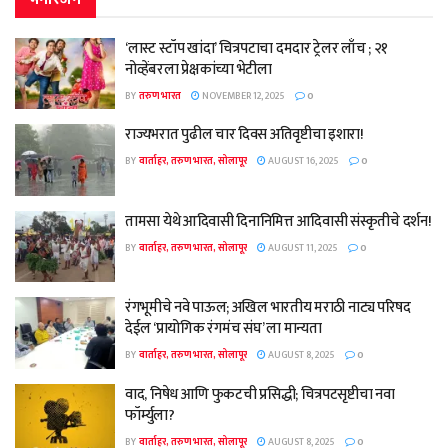
‘लास्ट स्टॉप खांदा’ चित्रपटाचा दमदार ट्रेलर लाँच ; २१
नोव्हेंबरला प्रेक्षकांच्या भेटीला
BY
तरुण भारत
NOVEMBER 12, 2025
0
राज्यभरात पुढील चार दिवस अतिवृष्टीचा इशारा!
BY
वार्ताहर, तरुण भारत, सोलापूर
AUGUST 16, 2025
0
तामसा येथे आदिवासी दिनानिमित्त आदिवासी संस्कृतीचे दर्शन!
BY
वार्ताहर, तरुण भारत, सोलापूर
AUGUST 11, 2025
0
रंगभूमीचे नवे पाऊल; अखिल भारतीय मराठी नाट्य परिषद
देईल ‘प्रायोगिक रंगमंच संघ’ ला मान्यता
BY
वार्ताहर, तरुण भारत, सोलापूर
AUGUST 8, 2025
0
वाद, निषेध आणि फुकटची प्रसिद्धी; चित्रपटसृष्टीचा नवा
फॉर्म्युला?
BY
वार्ताहर, तरुण भारत, सोलापूर
AUGUST 8, 2025
0