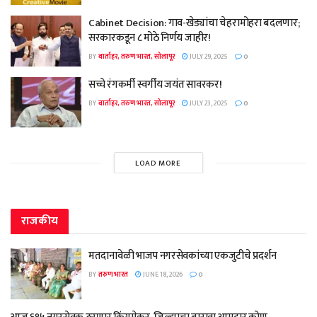
Cabinet Decision: गाव-खेड्यांचा चेहरामोहरा बदलणार;
सरकारकडून ८ मोठे निर्णय जाहीर!
BY
वार्ताहर, तरुण भारत, सोलापूर
JULY 29, 2025
0
सच्चे रंगकर्मी स्वर्गीय जयंत सावरकर!
BY
वार्ताहर, तरुण भारत, सोलापूर
JULY 23, 2025
0
LOAD MORE
राजकीय
मतदानावेळी भाजप नगरसेवकांच्या एकजुटीचे प्रदर्शन
BY
तरुण भारत
JUNE 18, 2026
0