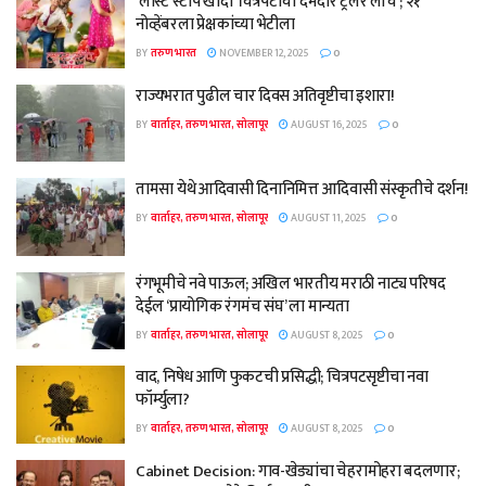
‘लास्ट स्टॉप खांदा’ चित्रपटाचा दमदार ट्रेलर लाँच ; २१
नोव्हेंबरला प्रेक्षकांच्या भेटीला
BY
तरुण भारत
NOVEMBER 12, 2025
0
राज्यभरात पुढील चार दिवस अतिवृष्टीचा इशारा!
BY
वार्ताहर, तरुण भारत, सोलापूर
AUGUST 16, 2025
0
तामसा येथे आदिवासी दिनानिमित्त आदिवासी संस्कृतीचे दर्शन!
BY
वार्ताहर, तरुण भारत, सोलापूर
AUGUST 11, 2025
0
रंगभूमीचे नवे पाऊल; अखिल भारतीय मराठी नाट्य परिषद
देईल ‘प्रायोगिक रंगमंच संघ’ ला मान्यता
BY
वार्ताहर, तरुण भारत, सोलापूर
AUGUST 8, 2025
0
वाद, निषेध आणि फुकटची प्रसिद्धी; चित्रपटसृष्टीचा नवा
फॉर्म्युला?
BY
वार्ताहर, तरुण भारत, सोलापूर
AUGUST 8, 2025
0
Cabinet Decision: गाव-खेड्यांचा चेहरामोहरा बदलणार;