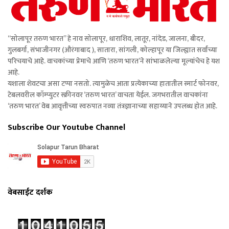
“सोलापूर तरुण भारत” हे नाव सोलापूर, धाराशिव, लातूर, नांदेड, जालना, बीदर,
गुलबर्गा, संभाजीनगर (औरंगाबाद ), सातारा, सांगली, कोल्हापूर या जिल्ह्यात सर्वांच्या
परिचयाचे आहे. वाचकांच्या प्रेमाचे आणि ‘तरुण भारत’ने सांभाळलेल्या मूल्यांचेच हे यश
आहे.
यशाला शेवटचा असा टप्पा नसतो. त्यामुळेच आता प्रत्येकाच्या हातातील स्मार्ट फोनवर,
टेबलवरील कॉम्प्युटर स्क्रीनवर ‘तरुण भारत’ वाचता येईल. जगभरातील वाचकांना
‘तरुण भारत’ वेब आवृत्तीच्या स्वरुपात नव्या तंत्रज्ञानाच्या सहाय्याने उपलब्ध होत आहे.
Subscribe Our Youtube Channel
वेबसाईट दर्शक