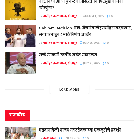
वाद, निषेध आणि फुकटची प्रसिद्धी; चित्रपटसृष्टीचा नवा
फॉर्म्युला?
BY
वार्ताहर, तरुण भारत, सोलापूर
AUGUST 8, 2025
0
Cabinet Decision: गाव-खेड्यांचा चेहरामोहरा बदलणार;
सरकारकडून ८ मोठे निर्णय जाहीर!
BY
वार्ताहर, तरुण भारत, सोलापूर
JULY 29, 2025
0
सच्चे रंगकर्मी स्वर्गीय जयंत सावरकर!
BY
वार्ताहर, तरुण भारत, सोलापूर
JULY 23, 2025
0
LOAD MORE
राजकीय
मतदानावेळी भाजप नगरसेवकांच्या एकजुटीचे प्रदर्शन
BY
तरुण भारत
JUNE 18, 2026
0