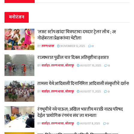
मनोरंजन
‘लास्ट स्टॉप खांदा’ चित्रपटाचा दमदार ट्रेलर लाँच ; २१
नोव्हेंबरला प्रेक्षकांच्या भेटीला
BY
तरुण भारत
NOVEMBER 12, 2025
0
राज्यभरात पुढील चार दिवस अतिवृष्टीचा इशारा!
BY
वार्ताहर, तरुण भारत, सोलापूर
AUGUST 16, 2025
0
तामसा येथे आदिवासी दिनानिमित्त आदिवासी संस्कृतीचे दर्शन!
BY
वार्ताहर, तरुण भारत, सोलापूर
AUGUST 11, 2025
0
रंगभूमीचे नवे पाऊल; अखिल भारतीय मराठी नाट्य परिषद
देईल ‘प्रायोगिक रंगमंच संघ’ ला मान्यता
BY
वार्ताहर, तरुण भारत, सोलापूर
AUGUST 8, 2025
0