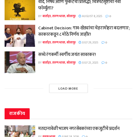
वाद, निषेध आणि फुकटची प्रसिद्धी; चित्रपटसृष्टीचा नवा
फॉर्म्युला?
BY
वार्ताहर, तरुण भारत, सोलापूर
AUGUST 8, 2025
0
Cabinet Decision: गाव-खेड्यांचा चेहरामोहरा बदलणार;
सरकारकडून ८ मोठे निर्णय जाहीर!
BY
वार्ताहर, तरुण भारत, सोलापूर
JULY 29, 2025
0
सच्चे रंगकर्मी स्वर्गीय जयंत सावरकर!
BY
वार्ताहर, तरुण भारत, सोलापूर
JULY 23, 2025
0
LOAD MORE
राजकीय
मतदानावेळी भाजप नगरसेवकांच्या एकजुटीचे प्रदर्शन
BY
तरुण भारत
JUNE 18, 2026
0