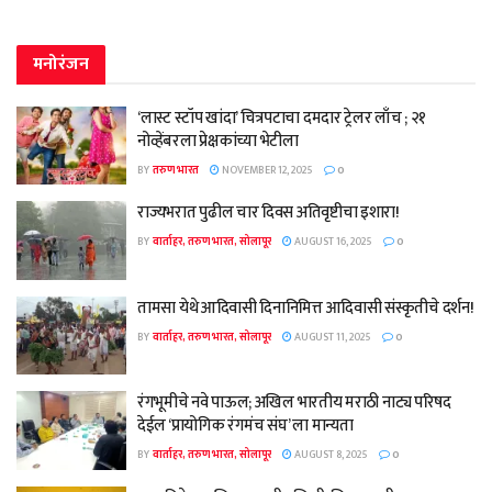
मनोरंजन
‘लास्ट स्टॉप खांदा’ चित्रपटाचा दमदार ट्रेलर लाँच ; २१
नोव्हेंबरला प्रेक्षकांच्या भेटीला
BY
तरुण भारत
NOVEMBER 12, 2025
0
राज्यभरात पुढील चार दिवस अतिवृष्टीचा इशारा!
BY
वार्ताहर, तरुण भारत, सोलापूर
AUGUST 16, 2025
0
तामसा येथे आदिवासी दिनानिमित्त आदिवासी संस्कृतीचे दर्शन!
BY
वार्ताहर, तरुण भारत, सोलापूर
AUGUST 11, 2025
0
रंगभूमीचे नवे पाऊल; अखिल भारतीय मराठी नाट्य परिषद
देईल ‘प्रायोगिक रंगमंच संघ’ ला मान्यता
BY
वार्ताहर, तरुण भारत, सोलापूर
AUGUST 8, 2025
0