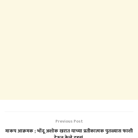
Previous Post
माकप आक्रमक ; भोंदू अशोक खरात याच्या प्रतीकात्मक पुतळ्यास फाशी
देऊन केले दहन!