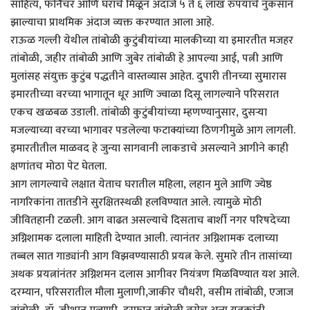
साहित्य, फर्निचर आणि घराचे मिळून अंदाजे ५ ते ६ लाख रुपयांचे नुकसान
झाल्याचा प्राथमिक अंदाज व्यक्त करण्यात आला आहे.
राऊळ गल्ली येथील तांबोळी कुटुंबीयांच्या मालकीच्या या इमारतीत मजहर
तांबोळी, जहीर तांबोळी आणि जुबेर तांबोळी हे आपल्या आई, पत्नी आणि
मुलांसह संयुक्त कुटुंब पद्धतीने वास्तव्यास आहेत. दुपारी तीनच्या सुमारास
इमारतीच्या वरच्या भागातून धूर आणि ज्वाळा दिसू लागल्याने परिसरात
एकच खळबळ उडाली. तांबोळी कुटुंबीयांच्या म्हणण्यानुसार, दुसऱ्या
मजल्याच्या वरच्या भागावर पडलेल्या फटाक्यांच्या ठिणगीमुळे आग लागली.
इमारतीतील माळवद हे जुन्या सागवानी लाकडाचे असल्याने आगीने काही
क्षणांतच मोठा पेट घेतला.
आग लागल्याचे लक्षात येताच घरातील महिला, लहान मुले आणि ज्येष्ठ
नागरिकांना तातडीने सुरक्षितस्थळी हलविण्यात आले. त्यामुळे मोठी
जीवितहानी टळली. आग वाढत असल्याचे दिसताच बार्शी नगर परिषदेच्या
अग्निशामक दलाला माहिती देण्यात आली. त्यानंतर अग्निशामक दलाच्या
तब्बल सात गाड्यांनी आग विझवण्यासाठी प्रयत्न केले. सुमारे तीन तासांच्या
अथक प्रयत्नांनंतर अग्निशमन दलास आगीवर नियंत्रण मिळविण्यात यश आले.
दरम्यान, परिसरातील मौला मुलाणी,जाकीर चौधरी, वसीम तांबोळी, एजाज