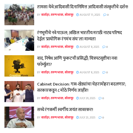
तामसा येथे आदिवासी दिनानिमित्त आदिवासी संस्कृतीचे दर्शन!
BY
वार्ताहर, तरुण भारत, सोलापूर
AUGUST 11, 2025
0
रंगभूमीचे नवे पाऊल; अखिल भारतीय मराठी नाट्य परिषद
देईल ‘प्रायोगिक रंगमंच संघ’ ला मान्यता
BY
वार्ताहर, तरुण भारत, सोलापूर
AUGUST 8, 2025
0
वाद, निषेध आणि फुकटची प्रसिद्धी; चित्रपटसृष्टीचा नवा
फॉर्म्युला?
BY
वार्ताहर, तरुण भारत, सोलापूर
AUGUST 8, 2025
0
Cabinet Decision: गाव-खेड्यांचा चेहरामोहरा बदलणार;
सरकारकडून ८ मोठे निर्णय जाहीर!
BY
वार्ताहर, तरुण भारत, सोलापूर
JULY 29, 2025
0
सच्चे रंगकर्मी स्वर्गीय जयंत सावरकर!
BY
वार्ताहर, तरुण भारत, सोलापूर
JULY 23, 2025
0