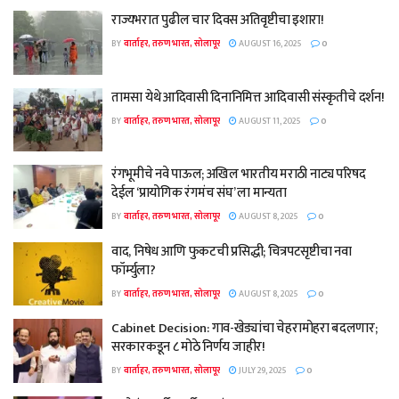
राज्यभरात पुढील चार दिवस अतिवृष्टीचा इशारा!
BY
वार्ताहर, तरुण भारत, सोलापूर
AUGUST 16, 2025
0
तामसा येथे आदिवासी दिनानिमित्त आदिवासी संस्कृतीचे दर्शन!
BY
वार्ताहर, तरुण भारत, सोलापूर
AUGUST 11, 2025
0
रंगभूमीचे नवे पाऊल; अखिल भारतीय मराठी नाट्य परिषद
देईल ‘प्रायोगिक रंगमंच संघ’ ला मान्यता
BY
वार्ताहर, तरुण भारत, सोलापूर
AUGUST 8, 2025
0
वाद, निषेध आणि फुकटची प्रसिद्धी; चित्रपटसृष्टीचा नवा
फॉर्म्युला?
BY
वार्ताहर, तरुण भारत, सोलापूर
AUGUST 8, 2025
0
Cabinet Decision: गाव-खेड्यांचा चेहरामोहरा बदलणार;
सरकारकडून ८ मोठे निर्णय जाहीर!
BY
वार्ताहर, तरुण भारत, सोलापूर
JULY 29, 2025
0