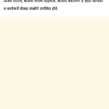
विजय पाटील, श्रीमती मनीषा डोईफोडे, श्रीमती बेबीराणी डे आदी मान्यवर
व कार्यकर्ते मोठ्या संख्येने उपस्थित होते.