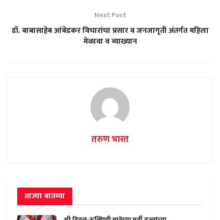
Next Post
डॉ. बाबासाहेब आंबेडकर विचारांचा प्रसार व जनजागृती अंतर्गत महिला
मेळावा व व्याख्यान
तरुण भारत
ताज्या बातम्या
श्री विठ्ठल-रुक्मिणी मातेच्या मूर्ती तज्ज्ञांच्या