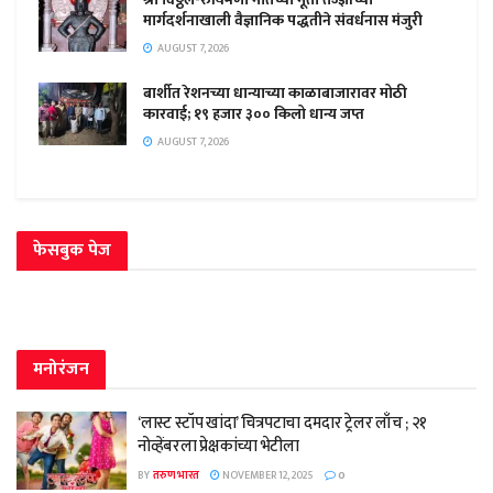
मार्गदर्शनाखाली वैज्ञानिक पद्धतीने संवर्धनास मंजुरी
AUGUST 7, 2026
बार्शीत रेशनच्या धान्याच्या काळाबाजारावर मोठी
कारवाई; १९ हजार ३०० किलो धान्य जप्त
AUGUST 7, 2026
फेसबुक पेज
मनोरंजन
‘लास्ट स्टॉप खांदा’ चित्रपटाचा दमदार ट्रेलर लाँच ; २१
नोव्हेंबरला प्रेक्षकांच्या भेटीला
BY
तरुण भारत
NOVEMBER 12, 2025
0