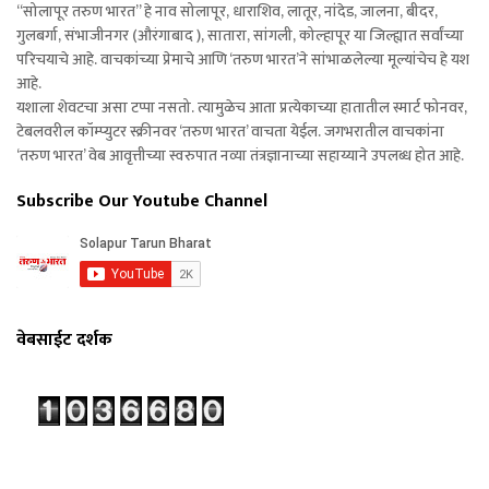
“सोलापूर तरुण भारत” हे नाव सोलापूर, धाराशिव, लातूर, नांदेड, जालना, बीदर,
गुलबर्गा, संभाजीनगर (औरंगाबाद ), सातारा, सांगली, कोल्हापूर या जिल्ह्यात सर्वांच्या
परिचयाचे आहे. वाचकांच्या प्रेमाचे आणि ‘तरुण भारत’ने सांभाळलेल्या मूल्यांचेच हे यश
आहे.
यशाला शेवटचा असा टप्पा नसतो. त्यामुळेच आता प्रत्येकाच्या हातातील स्मार्ट फोनवर,
टेबलवरील कॉम्प्युटर स्क्रीनवर ‘तरुण भारत’ वाचता येईल. जगभरातील वाचकांना
‘तरुण भारत’ वेब आवृत्तीच्या स्वरुपात नव्या तंत्रज्ञानाच्या सहाय्याने उपलब्ध होत आहे.
Subscribe Our Youtube Channel
वेबसाईट दर्शक