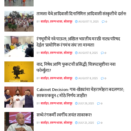
तामसा येथे आदिवासी दिनानिमित्त आदिवासी संस्कृतीचे दर्शन!
BY
वार्ताहर, तरुण भारत, सोलापूर
AUGUST 11, 2025
0
रंगभूमीचे नवे पाऊल; अखिल भारतीय मराठी नाट्य परिषद
देईल ‘प्रायोगिक रंगमंच संघ’ ला मान्यता
BY
वार्ताहर, तरुण भारत, सोलापूर
AUGUST 8, 2025
0
वाद, निषेध आणि फुकटची प्रसिद्धी; चित्रपटसृष्टीचा नवा
फॉर्म्युला?
BY
वार्ताहर, तरुण भारत, सोलापूर
AUGUST 8, 2025
0
Cabinet Decision: गाव-खेड्यांचा चेहरामोहरा बदलणार;
सरकारकडून ८ मोठे निर्णय जाहीर!
BY
वार्ताहर, तरुण भारत, सोलापूर
JULY 29, 2025
0
सच्चे रंगकर्मी स्वर्गीय जयंत सावरकर!
BY
वार्ताहर, तरुण भारत, सोलापूर
JULY 23, 2025
0