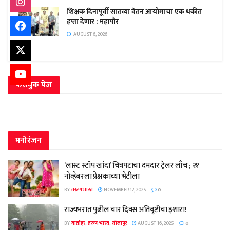
शिक्षक दिनापूर्वी सातव्या वेतन आयोगाचा एक थकीत
हप्ता देणार : महापौर
AUGUST 6, 2026
फेसबुक पेज
मनोरंजन
‘लास्ट स्टॉप खांदा’ चित्रपटाचा दमदार ट्रेलर लाँच ; २१
नोव्हेंबरला प्रेक्षकांच्या भेटीला
BY
तरुण भारत
NOVEMBER 12, 2025
0
राज्यभरात पुढील चार दिवस अतिवृष्टीचा इशारा!
BY
वार्ताहर, तरुण भारत, सोलापूर
AUGUST 16, 2025
0