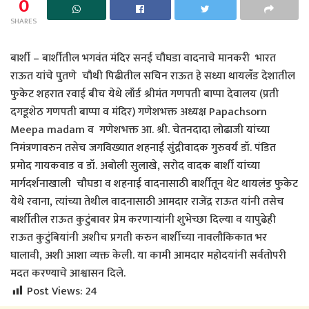
0
SHARES
बार्शी – बार्शीतील भगवंत मंदिर सनई चौघडा वादनाचे मानकरी भारत
राऊत यांचे पुतणे चौथी पिढीतील सचिन राऊत हे सध्या थायलँड देशातील
फुकेट शहरात रवाई बीच येथे लाँर्ड श्रीमंत गणपती बाप्पा देवालय (प्रती
दगडूशेठ गणपती बाप्पा व मंदिर) गणेशभक्त अध्यक्ष Papachsorn
Meepa madam व गणेशभक्त आ. श्री. चेतनदादा लोढाजी यांच्या
निमंत्रणावरुन तसेच जगविख्यात शहनाई सुंद्रीवादक गुरुवर्य डॉ. पंडित
प्रमोद गायकवाड व डॉ. अबोली सुलाखे, सरोद वादक बार्शी यांच्या
मार्गदर्शनाखाली चौघडा व शहनाई वादनासाठी बार्शीतून थेट थायलंड फुकेट
येथे रवाना, त्यांच्या तेथील वादनासाठी आमदार राजेंद्र राऊत यांनी तसेच
बार्शीतील राऊत कुटुंबावर प्रेम करणाऱ्यांनी शुभेच्छा दिल्या व यापुढेही
राऊत कुटुंबियांनी अशीच प्रगती करुन बार्शीच्या नावलौकिकात भर
घालावी, अशी आशा व्यक्त केली. या कामी आमदार महोदयांनी सर्वतोपरी
मदत करण्याचे आश्वासन दिले.
Post Views:
24