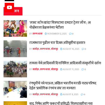
मनोरंजन
‘लास्ट स्टॉप खांदा’ चित्रपटाचा दमदार ट्रेलर लाँच ; २१
नोव्हेंबरला प्रेक्षकांच्या भेटीला
BY
तरुण भारत
NOVEMBER 12, 2025
0
राज्यभरात पुढील चार दिवस अतिवृष्टीचा इशारा!
BY
वार्ताहर, तरुण भारत, सोलापूर
AUGUST 16, 2025
0
तामसा येथे आदिवासी दिनानिमित्त आदिवासी संस्कृतीचे दर्शन!
BY
वार्ताहर, तरुण भारत, सोलापूर
AUGUST 11, 2025
0
रंगभूमीचे नवे पाऊल; अखिल भारतीय मराठी नाट्य परिषद
देईल ‘प्रायोगिक रंगमंच संघ’ ला मान्यता
BY
वार्ताहर, तरुण भारत, सोलापूर
AUGUST 8, 2025
0
वाद, निषेध आणि फुकटची प्रसिद्धी; चित्रपटसृष्टीचा नवा