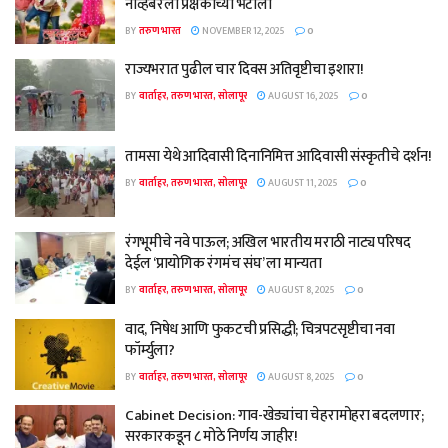
नोव्हेंबरला प्रेक्षकांच्या भेटीला
BY
तरुण भारत
NOVEMBER 12, 2025
0
राज्यभरात पुढील चार दिवस अतिवृष्टीचा इशारा!
BY
वार्ताहर, तरुण भारत, सोलापूर
AUGUST 16, 2025
0
तामसा येथे आदिवासी दिनानिमित्त आदिवासी संस्कृतीचे दर्शन!
BY
वार्ताहर, तरुण भारत, सोलापूर
AUGUST 11, 2025
0
रंगभूमीचे नवे पाऊल; अखिल भारतीय मराठी नाट्य परिषद
देईल ‘प्रायोगिक रंगमंच संघ’ ला मान्यता
BY
वार्ताहर, तरुण भारत, सोलापूर
AUGUST 8, 2025
0
वाद, निषेध आणि फुकटची प्रसिद्धी; चित्रपटसृष्टीचा नवा
फॉर्म्युला?
BY
वार्ताहर, तरुण भारत, सोलापूर
AUGUST 8, 2025
0
Cabinet Decision: गाव-खेड्यांचा चेहरामोहरा बदलणार;
सरकारकडून ८ मोठे निर्णय जाहीर!