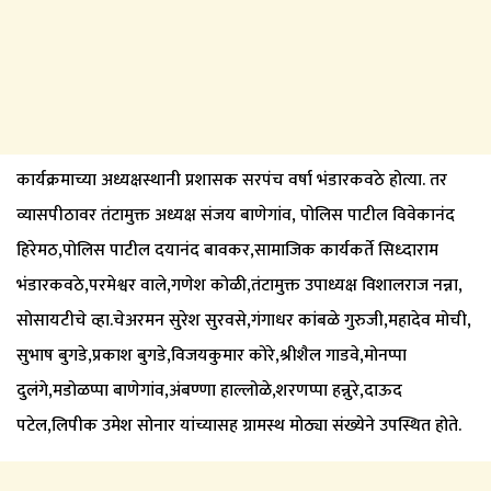
कार्यक्रमाच्या अध्यक्षस्थानी प्रशासक सरपंच वर्षा भंडारकवठे होत्या. तर
व्यासपीठावर तंटामुक्त अध्यक्ष संजय बाणेगांव, पोलिस पाटील विवेकानंद
हिरेमठ,पोलिस पाटील दयानंद बावकर,सामाजिक कार्यकर्ते सिध्दाराम
भंडारकवठे,परमेश्वर वाले,गणेश कोळी,तंटामुक्त उपाध्यक्ष विशालराज नन्ना,
सोसायटीचे व्हा.चेअरमन सुरेश सुरवसे,गंगाधर कांबळे गुरुजी,महादेव मोची,
सुभाष बुगडे,प्रकाश बुगडे,विजयकुमार कोरे,श्रीशैल गाडवे,मोनप्पा
दुलंगे,मडोळप्पा बाणेगांव,अंबण्णा हाल्लोळे,शरणप्पा हन्नुरे,दाऊद
पटेल,लिपीक उमेश सोनार यांच्यासह ग्रामस्थ मोठ्या संख्येने उपस्थित होते.