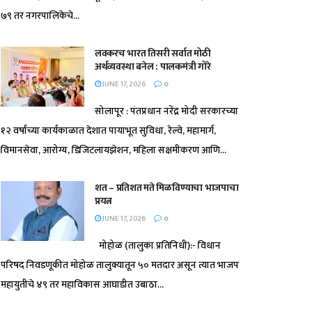
७९ तर नगरपालिकेचे...
लवकरच भारत तिसरी सर्वात मोठी
अर्थव्यवस्था बनेल : पालकमंत्री गोरे
JUNE 17, 2026
0
सोलापूर : पंतप्रधान नरेंद्र मोदी सरकारच्या
१२ वर्षांच्या कार्यकाळात देशात पायाभूत सुविधा, रेल्वे, महामार्ग,
विमानसेवा, आरोग्य, डिजिटलायझेशन, महिला सक्षमीकरण आणि...
शत – प्रतिशत मते मिळविण्याचा भाजपाचा
प्रयत्न
JUNE 17, 2026
0
मोहोळ (तालुका प्रतिनिधी):- विधान
परिषद निवडणूकीत मोहोळ तालुक्यातून ५० मतदार असून त्यात भाजप
महायुतीचे ४९ तर महाविकास आघाडीत उबाठा...