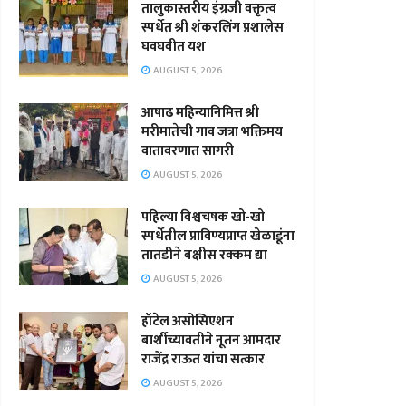
तालुकास्तरीय इंग्रजी वक्तृत्व
स्पर्धेत श्री शंकरलिंग प्रशालेस
घवघवीत यश
AUGUST 5, 2026
आषाढ महिन्यानिमित्त श्री
मरीमातेची गाव जत्रा भक्तिमय
वातावरणात सागरी
AUGUST 5, 2026
पहिल्या विश्वचषक खो-खो
स्पर्धेतील प्राविण्यप्राप्त खेळाडूंना
तातडीने बक्षीस रक्कम द्या
AUGUST 5, 2026
हॉटेल असोसिएशन
बार्शीच्यावतीने नूतन आमदार
राजेंद्र राऊत यांचा सत्कार
AUGUST 5, 2026