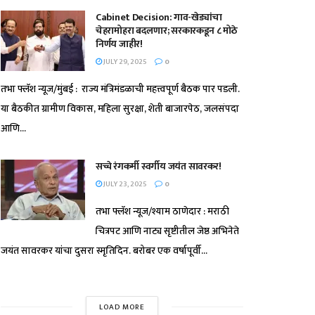
Cabinet Decision: गाव-खेड्यांचा
चेहरामोहरा बदलणार; सरकारकडून ८ मोठे
निर्णय जाहीर!
JULY 29, 2025
0
तभा फ्लॅश न्यूज/मुंबई : राज्य मंत्रिमंडळाची महत्त्वपूर्ण बैठक पार पडली.
या बैठकीत ग्रामीण विकास, महिला सुरक्षा, शेती बाजारपेठ, जलसंपदा
आणि...
सच्चे रंगकर्मी स्वर्गीय जयंत सावरकर!
JULY 23, 2025
0
तभा फ्लॅश न्यूज/श्याम ठाणेदार : मराठी
चित्रपट आणि नाट्य सृष्टीतील जेष्ठ अभिनेते
जयंत सावरकर यांचा दुसरा स्मृतिदिन. बरोबर एक वर्षापूर्वी...
LOAD MORE