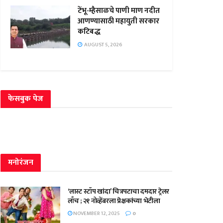
टेंभू-म्हैसाळचे पाणी माण नदीत
आणण्यासाठी महायुती सरकार
कटिबद्ध
AUGUST 5, 2026
फेसबुक पेज
मनोरंजन
‘लास्ट स्टॉप खांदा’ चित्रपटाचा दमदार ट्रेलर
लाँच ; २१ नोव्हेंबरला प्रेक्षकांच्या भेटीला
NOVEMBER 12, 2025
0