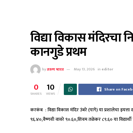
विद्या विकास मंदिरचा न
कानगुडे प्रथम
by
तरुण भारत
May 13, 2026
in
editor
0
10
Share on Face
SHARES
VIEWS
करकंब : विद्या विकास मंदिर उंबरे (पागे) या प्रशालेचा इयत्त
९६.४०,वैष्णवी वावरे ९०.६०,शिवम तळेकर ८९.६० या विद्यार्थी विद