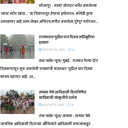
सोलापूर - सध्या जोरदार चर्चेत असलेल्या
'लास्ट स्टॉप खांदा...' या चित्रपटातून प्रेमाचा इमोशनल, कॉमेडी ड्रामा
उलगडणार आहे.उत्तम लेखन,अभिनय,संगीत असलेला,पुरेपूर मनोरंजन...
राज्यभरात पुढील चार दिवस अतिवृष्टीचा
इशारा!
AUGUST 16, 2025
0
तभा फ्लॅश न्यूज/ मुंबई : राज्यात गेल्या दोन
दिवसापासून सुरू असलेली पावसाची संततधार पुढील चार दिवस
कायम रहाणार आहे. २१...
तामसा येथे आदिवासी दिनानिमित्त
आदिवासी संस्कृतीचे दर्शन!
AUGUST 11, 2025
0
तभा फ्लॅश न्यूज/ तामसा : तामसा येथे
जागतिक आदिवासी दिनाच्या औचित्याने आदिवासी समाजाकडून