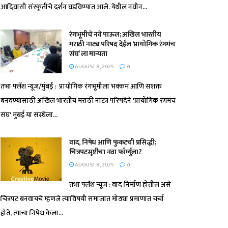
आदिवासी संस्कृतीचे दर्शन घडविण्यात आले. येथील नवीन...
रंगभूमीचे नवे पाऊल; अखिल भारतीय
मराठी नाट्य परिषद देईल ‘प्रायोगिक रंगमंच
संघ’ ला मान्यता
AUGUST 8, 2025
0
तभा फ्लॅश न्यूज/मुंबई : प्रायोगिक रंगभूमीला भक्कम आणि सशक्त
बनवण्यासाठी अखिल भारतीय मराठी नाट्य परिषदेने 'प्रायोगिक रंगमंच
संघ' मुंबई या संस्थेला...
वाद, निषेध आणि फुकटची प्रसिद्धी;
चित्रपटसृष्टीचा नवा फॉर्म्युला?
AUGUST 8, 2025
0
तभा फ्लॅश न्यूज : वाद निर्माण होतील असे
चित्रपट बनवायचे म्हणजे त्याविषयी समाजात मोठ्या प्रमाणात चर्चा
होते, त्याचा निषेध केला...