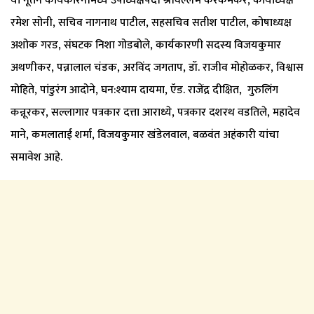
या नूतन कार्यकारनीमध्ये उपाध्यक्षपदी श्रीवल्लभ करकमकर, कार्याध्यक्ष
रमेश सोनी, सचिव नागनाथ पाटील, सहसचिव सतीश पाटील, कोषाध्यक्ष
अशोक गरड, संघटक निशा गोडबोले, कार्यकारणी सदस्य विजयकुमार
अथणीकर, पन्नालाल चंडक, अरविंद जगताप, डॉ. राजीव मोहोळकर, विश्वास
मोहिते, पांडुरंग आदोने, घन:श्याम दायमा, ऍड. राजेंद्र दीक्षित, गुरुलिंग
कन्नूरकर, सल्लागार पत्रकार दत्ता आराध्ये, पत्रकार दशरथ वडतिले, महादेव
माने, कमलाताई शर्मा, विजयकुमार खंडेलवाल, बळवंत अहंकारी यांचा
समावेश आहे.