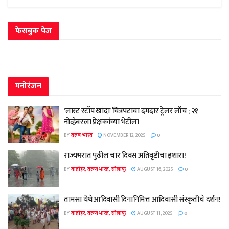
फेसबुक पेज
मनोरंजन
‘लास्ट स्टॉप खांदा’ चित्रपटाचा दमदार ट्रेलर लाँच ; २१
नोव्हेंबरला प्रेक्षकांच्या भेटीला
BY
तरुण भारत
NOVEMBER 12, 2025
0
राज्यभरात पुढील चार दिवस अतिवृष्टीचा इशारा!
BY
वार्ताहर, तरुण भारत, सोलापूर
AUGUST 16, 2025
0
तामसा येथे आदिवासी दिनानिमित्त आदिवासी संस्कृतीचे दर्शन!
BY
वार्ताहर, तरुण भारत, सोलापूर
AUGUST 11, 2025
0