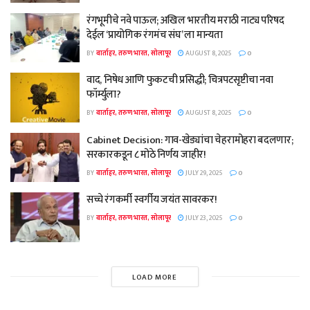
रंगभूमीचे नवे पाऊल; अखिल भारतीय मराठी नाट्य परिषद
देईल ‘प्रायोगिक रंगमंच संघ’ ला मान्यता
BY
वार्ताहर, तरुण भारत, सोलापूर
AUGUST 8, 2025
0
वाद, निषेध आणि फुकटची प्रसिद्धी; चित्रपटसृष्टीचा नवा
फॉर्म्युला?
BY
वार्ताहर, तरुण भारत, सोलापूर
AUGUST 8, 2025
0
Cabinet Decision: गाव-खेड्यांचा चेहरामोहरा बदलणार;
सरकारकडून ८ मोठे निर्णय जाहीर!
BY
वार्ताहर, तरुण भारत, सोलापूर
JULY 29, 2025
0
सच्चे रंगकर्मी स्वर्गीय जयंत सावरकर!
BY
वार्ताहर, तरुण भारत, सोलापूर
JULY 23, 2025
0
LOAD MORE