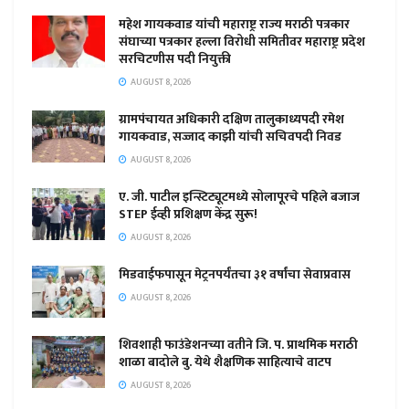
महेश गायकवाड यांची महाराष्ट्र राज्य मराठी पत्रकार
संघाच्या पत्रकार हल्ला विरोधी समितीवर महाराष्ट्र प्रदेश
सरचिटणीस पदी नियुक्ती
AUGUST 8, 2026
ग्रामपंचायत अधिकारी दक्षिण तालुकाध्यपदी रमेश
गायकवाड, सज्जाद काझी यांची सचिवपदी निवड
AUGUST 8, 2026
ए. जी. पाटील इन्स्टिट्यूटमध्ये सोलापूरचे पहिले बजाज
STEP ईव्ही प्रशिक्षण केंद्र सुरू!
AUGUST 8, 2026
मिडवाईफपासून मेट्रनपर्यंतचा ३१ वर्षांचा सेवाप्रवास
AUGUST 8, 2026
शिवशाही फाउंडेशनच्या वतीने जि. प. प्राथमिक मराठी
शाळा बादोले बु. येथे शैक्षणिक साहित्याचे वाटप
AUGUST 8, 2026