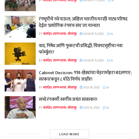
BY
वार्ताहर, तरुण भारत, सोलापूर
AUGUST 11, 2025
0
रंगभूमीचे नवे पाऊल; अखिल भारतीय मराठी नाट्य परिषद
देईल ‘प्रायोगिक रंगमंच संघ’ ला मान्यता
BY
वार्ताहर, तरुण भारत, सोलापूर
AUGUST 8, 2025
0
वाद, निषेध आणि फुकटची प्रसिद्धी; चित्रपटसृष्टीचा नवा
फॉर्म्युला?
BY
वार्ताहर, तरुण भारत, सोलापूर
AUGUST 8, 2025
0
Cabinet Decision: गाव-खेड्यांचा चेहरामोहरा बदलणार;
सरकारकडून ८ मोठे निर्णय जाहीर!
BY
वार्ताहर, तरुण भारत, सोलापूर
JULY 29, 2025
0
सच्चे रंगकर्मी स्वर्गीय जयंत सावरकर!
BY
वार्ताहर, तरुण भारत, सोलापूर
JULY 23, 2025
0
LOAD MORE