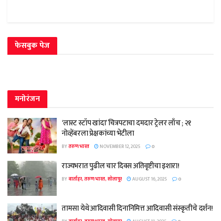
फेसबुक पेज
मनोरंजन
‘लास्ट स्टॉप खांदा’ चित्रपटाचा दमदार ट्रेलर लाँच ; २१
नोव्हेंबरला प्रेक्षकांच्या भेटीला
BY
तरुण भारत
NOVEMBER 12, 2025
0
राज्यभरात पुढील चार दिवस अतिवृष्टीचा इशारा!
BY
वार्ताहर, तरुण भारत, सोलापूर
AUGUST 16, 2025
0
तामसा येथे आदिवासी दिनानिमित्त आदिवासी संस्कृतीचे दर्शन!