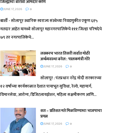
जिल्ह्याचा बारावा आमदार कोण
JUNE 17, 2026
0
बार्शी - सोलापूर स्थानिक स्वराज्य संस्थेच्या निवडणुकीत एकूण ६१५
मतदार आहेत यामध्ये सोलापूर महानगरपालिकेचे १११ जिल्हा परिषदेचे
७९ तर नगरपालिकेचे...
लवकरच भारत तिसरी सर्वात मोठी
अर्थव्यवस्था बनेल : पालकमंत्री गोरे
JUNE 17, 2026
0
सोलापूर : पंतप्रधान नरेंद्र मोदी सरकारच्या
१२ वर्षांच्या कार्यकाळात देशात पायाभूत सुविधा, रेल्वे, महामार्ग,
विमानसेवा, आरोग्य, डिजिटलायझेशन, महिला सक्षमीकरण आणि...
शत – प्रतिशत मते मिळविण्याचा भाजपाचा
प्रयत्न
JUNE 17, 2026
0