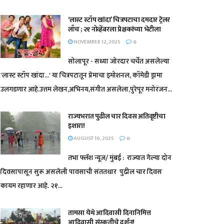
‘लास्ट स्टॉप खांदा’ चित्रपटाचा दमदार ट्रेलर
लाँच ; २१ नोव्हेंबरला प्रेक्षकांच्या भेटीला
NOVEMBER 12, 2025
0
सोलापूर - सध्या जोरदार चर्चेत असलेल्या
'लास्ट स्टॉप खांदा...' या चित्रपटातून प्रेमाचा इमोशनल, कॉमेडी ड्रामा
उलगडणार आहे.उत्तम लेखन,अभिनय,संगीत असलेला,पुरेपूर मनोरंजन...
राज्यभरात पुढील चार दिवस अतिवृष्टीचा
इशारा!
AUGUST 16, 2025
0
तभा फ्लॅश न्यूज/ मुंबई : राज्यात गेल्या दोन
दिवसापासून सुरू असलेली पावसाची संततधार पुढील चार दिवस
कायम रहाणार आहे. २१...
तामसा येथे आदिवासी दिनानिमित्त
आदिवासी संस्कृतीचे दर्शन!