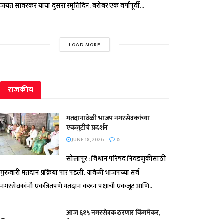
जयंत सावरकर यांचा दुसरा स्मृतिदिन. बरोबर एक वर्षापूर्वी...
LOAD MORE
राजकीय
मतदानावेळी भाजप नगरसेवकांच्या
एकजुटीचे प्रदर्शन
JUNE 18, 2026
0
सोलापूर : विधान परिषद निवडणुकीसाठी
गुरुवारी मतदान प्रक्रिया पार पडली. यावेळी भाजपच्या सर्व
नगरसेवकांनी एकत्रितपणे मतदान करून पक्षाची एकजूट आणि...
आज ६१५ नगरसेवक ठरणार किंगमेकर,