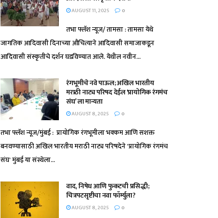
AUGUST 11, 2025
0
तभा फ्लॅश न्यूज/ तामसा : तामसा येथे
जागतिक आदिवासी दिनाच्या औचित्याने आदिवासी समाजाकडून
आदिवासी संस्कृतीचे दर्शन घडविण्यात आले. येथील नवीन...
रंगभूमीचे नवे पाऊल; अखिल भारतीय
मराठी नाट्य परिषद देईल ‘प्रायोगिक रंगमंच
संघ’ ला मान्यता
AUGUST 8, 2025
0
तभा फ्लॅश न्यूज/मुंबई : प्रायोगिक रंगभूमीला भक्कम आणि सशक्त
बनवण्यासाठी अखिल भारतीय मराठी नाट्य परिषदेने 'प्रायोगिक रंगमंच
संघ' मुंबई या संस्थेला...
वाद, निषेध आणि फुकटची प्रसिद्धी;
चित्रपटसृष्टीचा नवा फॉर्म्युला?
AUGUST 8, 2025
0