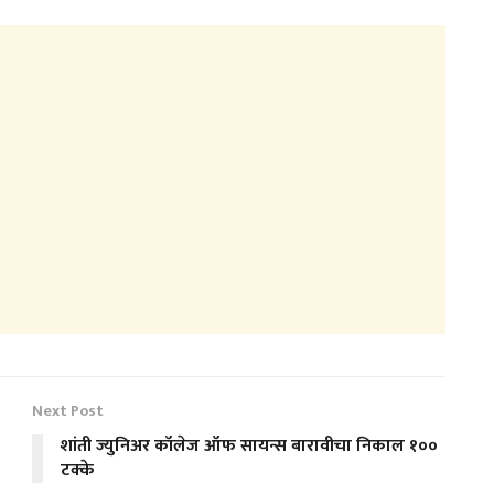
Next Post
शांती ज्युनिअर कॉलेज ऑफ सायन्स बारावीचा निकाल १००
टक्के