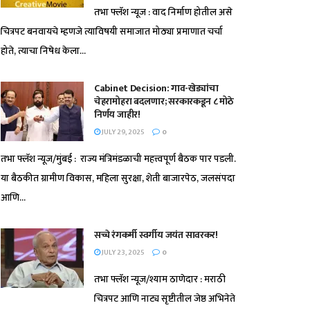
तभा फ्लॅश न्यूज : वाद निर्माण होतील असे
चित्रपट बनवायचे म्हणजे त्याविषयी समाजात मोठ्या प्रमाणात चर्चा
होते, त्याचा निषेध केला...
Cabinet Decision: गाव-खेड्यांचा
चेहरामोहरा बदलणार; सरकारकडून ८ मोठे
निर्णय जाहीर!
JULY 29, 2025
0
तभा फ्लॅश न्यूज/मुंबई : राज्य मंत्रिमंडळाची महत्त्वपूर्ण बैठक पार पडली.
या बैठकीत ग्रामीण विकास, महिला सुरक्षा, शेती बाजारपेठ, जलसंपदा
आणि...
सच्चे रंगकर्मी स्वर्गीय जयंत सावरकर!
JULY 23, 2025
0
तभा फ्लॅश न्यूज/श्याम ठाणेदार : मराठी
चित्रपट आणि नाट्य सृष्टीतील जेष्ठ अभिनेते