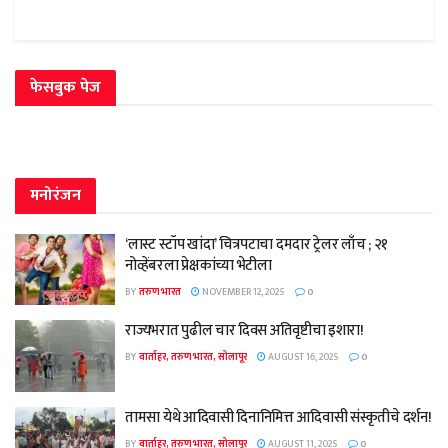
फेसबुक पेज
मनोरंजन
‘लास्ट स्टॉप खांदा’ चित्रपटाचा दमदार ट्रेलर लाँच ; २१
नोव्हेंबरला प्रेक्षकांच्या भेटीला
BY
तरुण भारत
NOVEMBER 12, 2025
0
राज्यभरात पुढील चार दिवस अतिवृष्टीचा इशारा!
BY
वार्ताहर, तरुण भारत, सोलापूर
AUGUST 16, 2025
0
तामसा येथे आदिवासी दिनानिमित्त आदिवासी संस्कृतीचे दर्शन!
BY
वार्ताहर, तरुण भारत, सोलापूर
AUGUST 11, 2025
0