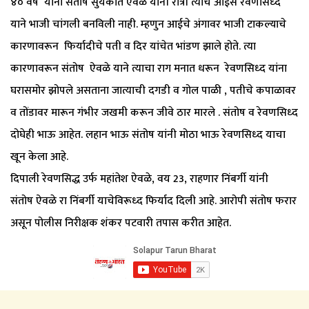
४० वर्षे यांना संतोष सुर्यकांत ऐवळे यांनी रात्री त्यांचे आईस रेवणसिध्द
याने भाजी चांगली बनविली नाही. म्हणुन आईचे अंगावर भाजी टाकल्याचे
कारणावरून फिर्यादीचे पती व दिर यांचेत भांडण झाले होते. त्या
कारणावरून संतोष ऐवळे याने त्याचा राग मनात धरून रेवणसिध्द यांना
घरासमोर झोपले असताना जात्याची दगडी व गोल पाळी , पतीचे कपाळावर
व तोंडावर मारून गंभीर जखमी करून जीवे ठार मारले . संतोष व रेवणसिध्द
दोघेही भाऊ आहेत. लहान भाऊ संतोष यांनी मोठा भाऊ रेवणसिध्द याचा
खून केला आहे.
दिपाली रेवणसिद्ध उर्फ महांतेश ऐवळे, वय 23, राहणार निंबर्गी यांनी
संतोष ऐवळे रा निंबर्गी याचेविरूध्द फिर्याद दिली आहे. आरोपी संतोष फरार
असून पोलीस निरीक्षक शंकर पटवारी तपास करीत आहेत.