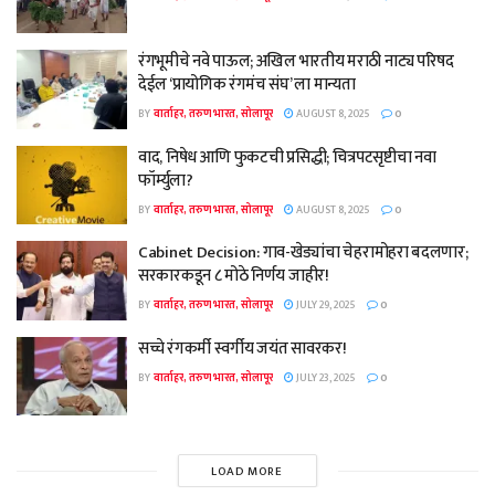
रंगभूमीचे नवे पाऊल; अखिल भारतीय मराठी नाट्य परिषद
देईल ‘प्रायोगिक रंगमंच संघ’ ला मान्यता
BY
वार्ताहर, तरुण भारत, सोलापूर
AUGUST 8, 2025
0
वाद, निषेध आणि फुकटची प्रसिद्धी; चित्रपटसृष्टीचा नवा
फॉर्म्युला?
BY
वार्ताहर, तरुण भारत, सोलापूर
AUGUST 8, 2025
0
Cabinet Decision: गाव-खेड्यांचा चेहरामोहरा बदलणार;
सरकारकडून ८ मोठे निर्णय जाहीर!
BY
वार्ताहर, तरुण भारत, सोलापूर
JULY 29, 2025
0
सच्चे रंगकर्मी स्वर्गीय जयंत सावरकर!
BY
वार्ताहर, तरुण भारत, सोलापूर
JULY 23, 2025
0
LOAD MORE