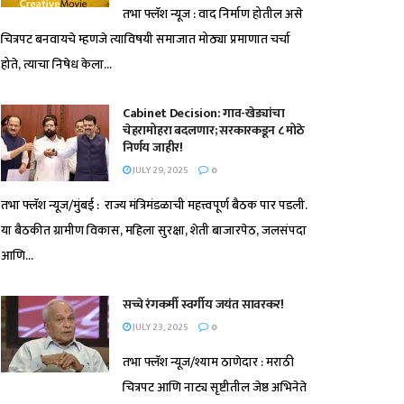
तभा फ्लॅश न्यूज : वाद निर्माण होतील असे
चित्रपट बनवायचे म्हणजे त्याविषयी समाजात मोठ्या प्रमाणात चर्चा
होते, त्याचा निषेध केला...
Cabinet Decision: गाव-खेड्यांचा
चेहरामोहरा बदलणार; सरकारकडून ८ मोठे
निर्णय जाहीर!
JULY 29, 2025
0
तभा फ्लॅश न्यूज/मुंबई : राज्य मंत्रिमंडळाची महत्त्वपूर्ण बैठक पार पडली.
या बैठकीत ग्रामीण विकास, महिला सुरक्षा, शेती बाजारपेठ, जलसंपदा
आणि...
सच्चे रंगकर्मी स्वर्गीय जयंत सावरकर!
JULY 23, 2025
0
तभा फ्लॅश न्यूज/श्याम ठाणेदार : मराठी
चित्रपट आणि नाट्य सृष्टीतील जेष्ठ अभिनेते