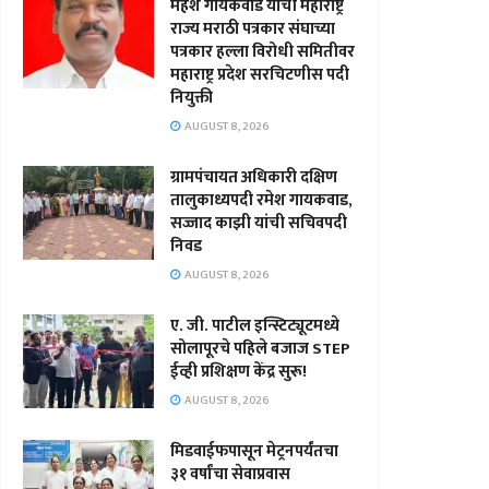
महेश गायकवाड यांची महाराष्ट्र
राज्य मराठी पत्रकार संघाच्या
पत्रकार हल्ला विरोधी समितीवर
महाराष्ट्र प्रदेश सरचिटणीस पदी
नियुक्ती
AUGUST 8, 2026
ग्रामपंचायत अधिकारी दक्षिण
तालुकाध्यपदी रमेश गायकवाड,
सज्जाद काझी यांची सचिवपदी
निवड
AUGUST 8, 2026
ए. जी. पाटील इन्स्टिट्यूटमध्ये
सोलापूरचे पहिले बजाज STEP
ईव्ही प्रशिक्षण केंद्र सुरू!
AUGUST 8, 2026
मिडवाईफपासून मेट्रनपर्यंतचा
३१ वर्षांचा सेवाप्रवास