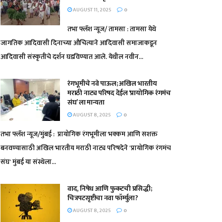
AUGUST 11, 2025
0
तभा फ्लॅश न्यूज/ तामसा : तामसा येथे
जागतिक आदिवासी दिनाच्या औचित्याने आदिवासी समाजाकडून
आदिवासी संस्कृतीचे दर्शन घडविण्यात आले. येथील नवीन...
रंगभूमीचे नवे पाऊल; अखिल भारतीय
मराठी नाट्य परिषद देईल ‘प्रायोगिक रंगमंच
संघ’ ला मान्यता
AUGUST 8, 2025
0
तभा फ्लॅश न्यूज/मुंबई : प्रायोगिक रंगभूमीला भक्कम आणि सशक्त
बनवण्यासाठी अखिल भारतीय मराठी नाट्य परिषदेने 'प्रायोगिक रंगमंच
संघ' मुंबई या संस्थेला...
वाद, निषेध आणि फुकटची प्रसिद्धी;
चित्रपटसृष्टीचा नवा फॉर्म्युला?
AUGUST 8, 2025
0