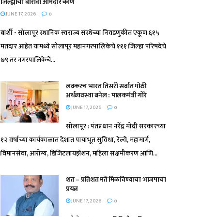
जिल्ह्याचा बारावा आमदार कोण
JUNE 17, 2026
0
बार्शी - सोलापूर स्थानिक स्वराज्य संस्थेच्या निवडणुकीत एकूण ६१५
मतदार आहेत यामध्ये सोलापूर महानगरपालिकेचे १११ जिल्हा परिषदेचे
७९ तर नगरपालिकेचे...
लवकरच भारत तिसरी सर्वात मोठी
अर्थव्यवस्था बनेल : पालकमंत्री गोरे
JUNE 17, 2026
0
सोलापूर : पंतप्रधान नरेंद्र मोदी सरकारच्या
१२ वर्षांच्या कार्यकाळात देशात पायाभूत सुविधा, रेल्वे, महामार्ग,
विमानसेवा, आरोग्य, डिजिटलायझेशन, महिला सक्षमीकरण आणि...
शत – प्रतिशत मते मिळविण्याचा भाजपाचा
प्रयत्न
JUNE 17, 2026
0