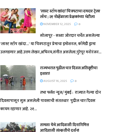
‘लास्ट स्टॉप खांदा’ चित्रपटाचा दमदार ट्रेलर
लाँच ; २१ नोव्हेंबरला प्रेक्षकांच्या भेटीला
NOVEMBER 12, 2025
0
सोलापूर - सध्या जोरदार चर्चेत असलेल्या
'लास्ट स्टॉप खांदा...' या चित्रपटातून प्रेमाचा इमोशनल, कॉमेडी ड्रामा
उलगडणार आहे.उत्तम लेखन,अभिनय,संगीत असलेला,पुरेपूर मनोरंजन...
राज्यभरात पुढील चार दिवस अतिवृष्टीचा
इशारा!
AUGUST 16, 2025
0
तभा फ्लॅश न्यूज/ मुंबई : राज्यात गेल्या दोन
दिवसापासून सुरू असलेली पावसाची संततधार पुढील चार दिवस
कायम रहाणार आहे. २१...
तामसा येथे आदिवासी दिनानिमित्त
आदिवासी संस्कृतीचे दर्शन!