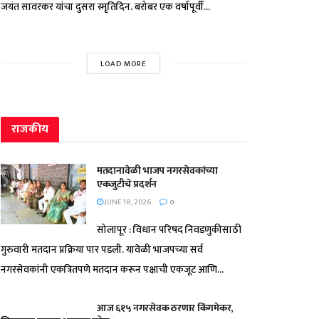
जयंत सावरकर यांचा दुसरा स्मृतिदिन. बरोबर एक वर्षापूर्वी...
LOAD MORE
राजकीय
मतदानावेळी भाजप नगरसेवकांच्या
एकजुटीचे प्रदर्शन
JUNE 18, 2026
0
सोलापूर : विधान परिषद निवडणुकीसाठी
गुरुवारी मतदान प्रक्रिया पार पडली. यावेळी भाजपच्या सर्व
नगरसेवकांनी एकत्रितपणे मतदान करून पक्षाची एकजूट आणि...
आज ६१५ नगरसेवक ठरणार किंगमेकर,